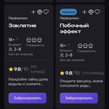
Новинка
Перформанс
Перформанс
Заклятие
Побочный
эффект
18+
Возраст
16+
Страшность
2–8
Возраст
Страшность
Кол-во игроков
2–8
Кол-во игроков
(115
9.8
/10
команд)
(<10 команд)
9.8
/10
Раскройте тайну дома
Отыщите вакцину, иначе
ведьмы и снимите
пополните ряды
проклятие
заразившихся
Забронировать
Забронировать