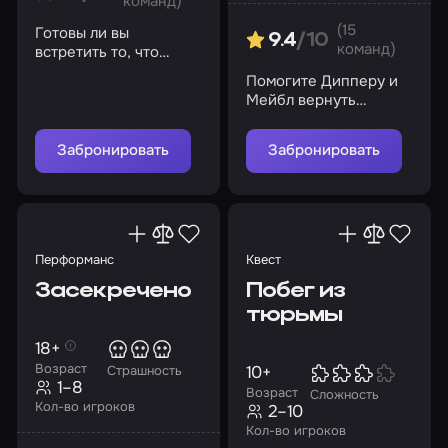
команд)
(15
Готовы ли вы
9.4
/10
команд)
встретить то, что
скрыто в глубинах
Помогите Дипперу и
морга? Помните, пути
Мейбл вернуть
назад может не быть…
дневник № 3,
украденный
Забронировать
Забронировать
коварными гномами
Перформанс
Квест
Засекречено
Побег из
тюрьмы
18+
Возраст
10+
Страшность
1–8
Возраст
Сложность
Кол-во игроков
2–10
Кол-во игроков