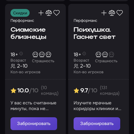
Скидки
Перформанс
Перформанс
Сиамские
Психушка.
близнецы
Гаснет свет
18+
18+
Возраст
Возраст
Страшность
Страшность
2–10
2–10
Кол-во игроков
Кол-во игроков
(10
(131
10.0
/10
9.7
/10
команд)
команда)
У вас есть считанные
Изучите мрачные
минуты, пока не
коридоры клиники и
пришла утренняя
не попадитесь на
смена…
глаза братьям
Забронировать
Забронировать