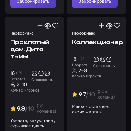
чтобы выжить
Забронировать
Забронировать
Перформанс
Перформанс
Проклятый
Коллекционер
дом. Дитя
тьмы
18+
Возраст
Страшность
2–8
16+
Кол-во игроков
Возраст
Страшность
2–10
Кол-во игроков
(205
9.7
/10
команд)
(121
Маньяк оставляет
9.8
/10
команда)
своих жертв в
заброшенном отеле…
Узнайте, какую тайну
Пополните его
скрывают двери
коллекцию?