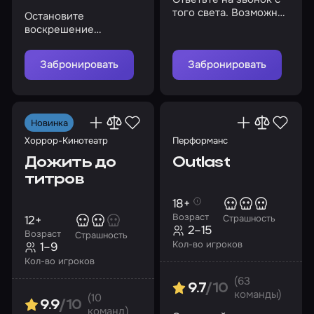
того света. Возможно,
Остановите
это ваш последний
воскрешение
шанс сбежать из лап
мертвецов и не дайте
маньяка
злому духу свести вас
Забронировать
Забронировать
с ума
Новинка
Хоррор-Кинотеатр
Перформанс
Дожить до
Outlast
титров
18+
Возраст
12+
Страшность
2–15
Возраст
Страшность
Кол-во игроков
1–9
Кол-во игроков
(63
9.7
/10
команды)
(10
9.9
/10
команд)