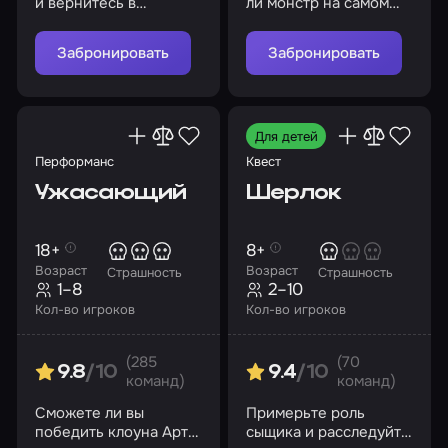
и вернитесь в
ли монстр на самом
реальный мир. Но
деле
будьте осторожны, вы
Забронировать
Забронировать
здесь не одни…
Для детей
Перформанс
Квест
Ужасающий
Шерлок
18+
8+
Возраст
Возраст
Страшность
Страшность
1–8
2–10
Кол-во игроков
Кол-во игроков
(285
(70
9.8
/10
9.4
/10
команд)
команд)
Сможете ли вы
Примерьте роль
победить клоуна Арта
сыщика и расследуйте