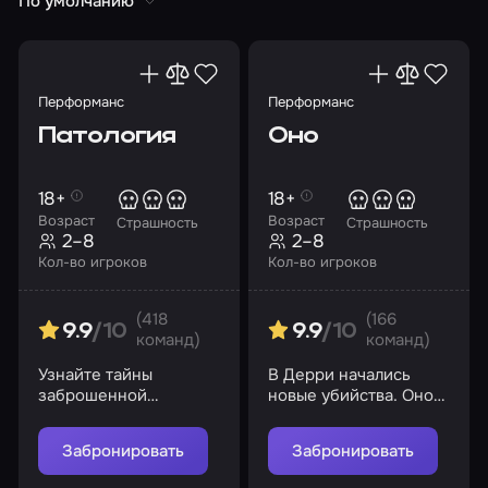
По умолчанию
Перформанс
Перформанс
Патология
Оно
18+
18+
Возраст
Возраст
Страшность
Страшность
2–8
2–8
Кол-во игроков
Кол-во игроков
(418
(166
9.9
/10
9.9
/10
команд)
команд)
Узнайте тайны
В Дерри начались
заброшенной
новые убийства. Оно
психиатрической
вернулось
больницы и не
Забронировать
Забронировать
сойдите с ума в ее
стенах