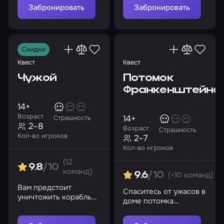
ловушки маньяка
Забронировать
Забронировать
Скидки
Квест
Квест
Чужой
Потомок
Франкенштейна
14+
Возраст
14+
Страшность
2–8
Возраст
Страшность
Кол-во игроков
2–7
Кол-во игроков
(12
9.8
/10
команд)
(<10 команд)
9.6
/10
Вам предстоит
Спаситесь от ужасов в
уничтожить корабль
доме потомка
или запустить
легендарного ученого
спасательную капсулу,