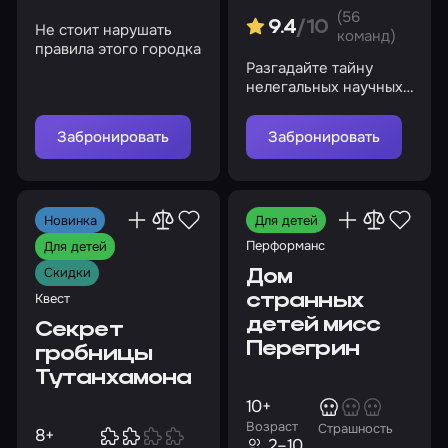
(56
9.4
/10
Не стоит нарушать
команд)
правила этого городка
Разгадайте тайну
нелегальных научных
исследований и
спасите друга от
Забронировать
Забронировать
сошедшего с ума
ученого
Новинка
Для детей
Перформанс
Для детей
Скидки
Дом
Квест
странных
детей мисс
Секрет
Перегрин
гробницы
Тутанхамона
10+
Возраст
Страшность
8+
2–10