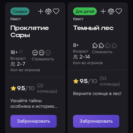
Скидки
Для детей
Квест
Квест
Проклятие
Темный лес
Сары
8+
Возраст
18+
Сложность
2–14
Возраст
Страшность
Кол-во игроков
2–7
Кол-во игроков
(53
9.5
/10
команды)
(22
9.5
/10
команды)
Верните солнце в лес!
Узнайте тайны
особняка и историю
исчезновения девочки
из семьи Войнич
Забронировать
Забронировать