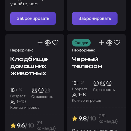
узнайте, чем
закончится
представление
Забронировать
Забронировать
Скидки
Перформанс
Перформанс
Кладбище
Черный
домашних
телефон
животных
18+
Возраст
18+
Страшность
1–8
Возраст
Страшность
Кол-во игроков
1–10
Кол-во игроков
(181
9.8
/10
команда)
(91
9.6
/10
команда)
Ответьте на звонок с