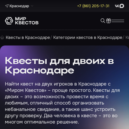
Краснодар
+7 (861) 205-17-31
ВКонта
Max
Квесты в Краснодаре
Категории квестов в Краснодаре
К
Квесты для двоих в
Краснодаре
Найти квест на двух игроков в Краснодаре с
«Миром Квестов» – проще простого. Квесты для
двоих – это возможность провести время с
любимым, отличный способ организовать
небанальное свидание, а также шанс устроить
другу проверку. Два человека в квесте – это во
многом оптимальное решение.