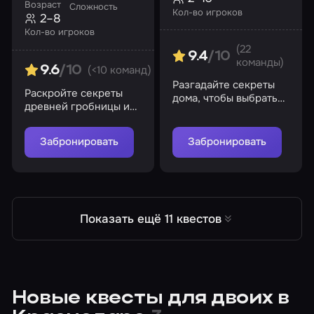
Возраст
Сложность
Кол-во игроков
2–8
Кол-во игроков
(22
9.4
/10
команды)
(<10 команд)
9.6
/10
Разгадайте секреты
Раскройте секреты
дома, чтобы выбраться
древней гробницы и
из временной петли
найдите драгоценный
жезл!
Забронировать
Забронировать
Показать ещё 11 квестов
Новые квесты для двоих в