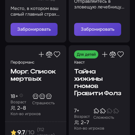
Отправляйтесь в
зловещую лечебницу
Место, в котором ваш
Маунт-Мэссив и
самый главный страх
выясните, что там
выходит за рамки
происходит
экрана
Забронировать
Забронировать
Для детей
Перформанс
Квест
Морг. Список
Тайна
мертвых
хижины
гномов
Гравити Фолз
18+
Возраст
Страшность
2–8
7+
Кол-во игроков
Возраст
Сложность
2–7
Кол-во игроков
(112
9.7
/10