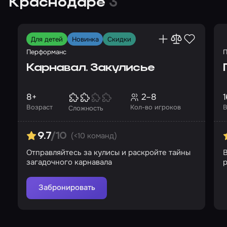
Краснодаре
3
Для детей
Новинка
Скидки
Перформанс
П
Карнавал. Закулисье
8+
2–8
1
Возраст
Кол-во игроков
В
Сложность
(<10 команд)
9.7
/10
Отправляйтесь за кулисы и раскройте тайны
В
загадочного карнавала
р
Забронировать