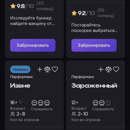
(40
9.8
/10
команд)
(55
9.2
/10
команд)
Исследуйте бункер,
найдите вакцину от
Постарайтесь
страшного вируса и
поскорее выбраться
спасите человечество
на свободу, иначе
рискуете быть
Забронировать
Забронировать
пойманными
Новинка
Перформанс
Перформанс
Извне
Зараженный
16+
12+
Возраст
Возраст
Страшность
Страшность
2–8
2–10
Кол-во игроков
Кол-во игроков