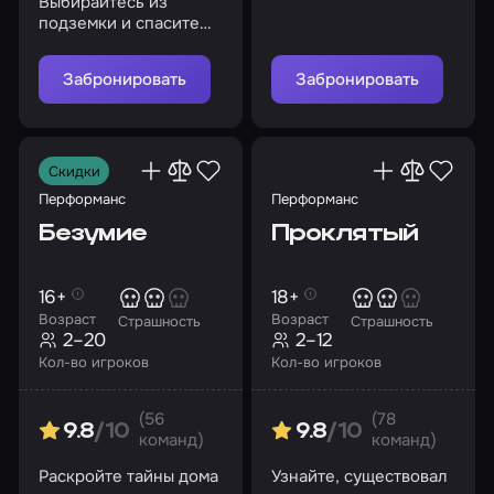
Выбирайтесь из
раскрыть мрачные
подземки и спасите
тайны?
себя и свою команду
Забронировать
Забронировать
Скидки
Перформанс
Перформанс
Безумие
Проклятый
16+
18+
Возраст
Возраст
Страшность
Страшность
2–20
2–12
Кол-во игроков
Кол-во игроков
(56
(78
9.8
/10
9.8
/10
команд)
команд)
Раскройте тайны дома
Узнайте, существовал