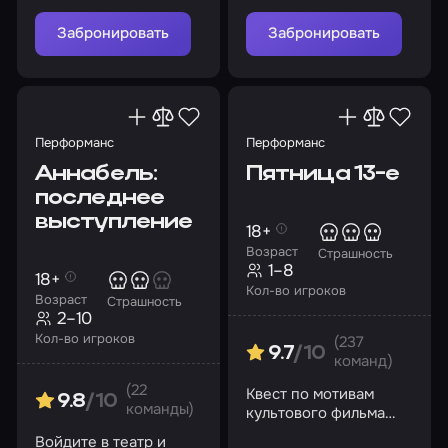
старого поместья
Забронировать
Забронировать
Перформанс
Перформанс
Аннабель:
Пятница 13-е
последнее
выступление
18+
Возраст
Страшность
1–8
18+
Кол-во игроков
Возраст
Страшность
2–10
Кол-во игроков
(237
9.7
/10
команд)
(22
Квест по мотивам
9.8
/10
команды)
культового фильма
ужасов «Пятница 13-е»
Войдите в театр и