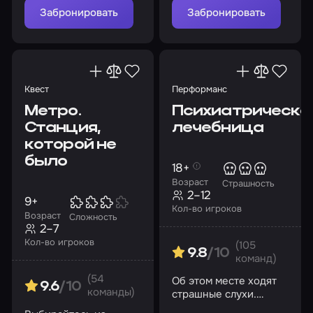
живыми
Забронировать
Забронировать
Квест
Перформанс
Метро.
Психиатрическа
Станция,
лечебница
которой не
было
18+
Возраст
Страшность
2–12
9+
Кол-во игроков
Возраст
Сложность
2–7
Кол-во игроков
(105
9.8
/10
команд)
(54
Об этом месте ходят
9.6
/10
команды)
страшные слухи.
Удастся ли вам