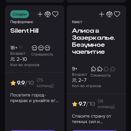
Скидки
Перформанс
Квест
Silent Hill
Алиса в
Зазеркалье.
Безумное
18+
чаепитие
Возраст
Страшность
2–10
Кол-во игроков
9+
Возраст
Сложность
2–7
(75
9.9
/10
команд)
Кол-во игроков
Посетите город-
призрак и узнайте его
(19
9.7
/10
мрачные тайны
команд)
Спасите страну от
темных сил и
выберитесь оттуда