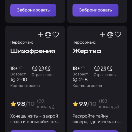
в этой схватке?
пропажу дорогих
Шерлоку людей
Забронировать
Забронировать
Перформанс
Перформанс
Шизофрения
Жертва
18+
18+
Возраст
Возраст
Страшность
Страшность
2–10
2–8
Кол-во игроков
Кол-во игроков
(90
(183
9.8
/10
9.9
/10
команд)
команды)
Хочешь жить – закрой
Раскройте тайну
глаза и попытайся не
сквера, где исчезают
сойти с ума…
люди, и выберитесь из