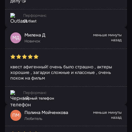
делу 😘
Перформанс
Outlast
Милена Д
меньше минуты
МД
назад
Новичок
квест афигенный! очень было страшно , актеры
хорошие , загадки сложные и классные , очень
похож на фильм
Перформанс
Черный телефон
Полина Мойченкова
меньше минуты
ПМ
назад
Любитель