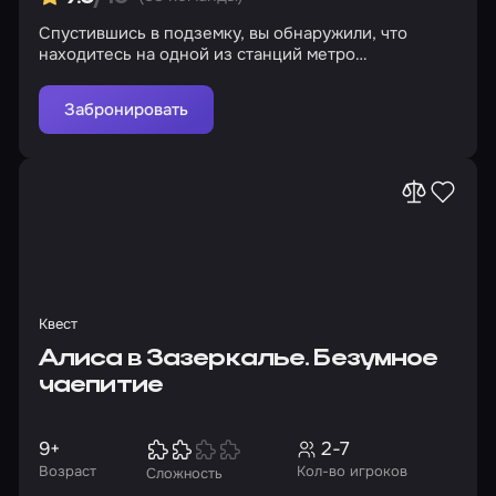
Спустившись в подземку, вы обнаружили, что
находитесь на одной из станций метро
Краснодара. Дверь поезда, в который вы проникли,
захлопнулась, и вы оказались заблокированы в
Забронировать
этом вагоне. Ваша задача – как можно скорее
найти способ выбраться наружу, постаравшись при
этом сохранить в живых свою команду.
Квест
Алиса в Зазеркалье. Безумное
чаепитие
9+
2-7
Возраст
Кол-во игроков
Сложность