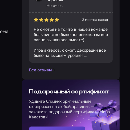
Новичок
3 месяца назад
Не смотря на то,что в нашей команде
ремя
большинство было новеньких, мы все
равно вышли все вместе)
Игра актеров, сюжет, декорации все
было на высшем уровне!
Отдельное спасибо замечательной
Все отзывы
Кире -администратору.
Подарочный сертификат
Удивите близких оригинальным
сюрпризом на любой праздник —
закажите подарочный сертификат «Мира
Квестов»!