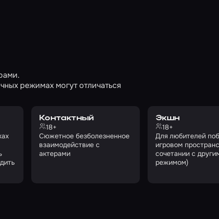
рами.
чных режимах могут отличаться
Контактный
Экшн
18+
18+
ках
Сюжетное безболезненное
Для любителей поб
взаимодействие с
игровом пространс
ь
актерами
сочетании с други
одить
режимом)