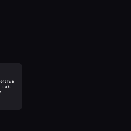
егать в
тве (в
м