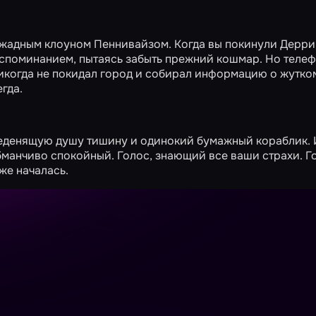
вожадным клоуном Пеннивайзом. Когда вы покинули Дерри
поминанием, пытаясь забыть прежний кошмар. Но телеф
никогда не покидал город и собирал информацию о жутко
гда.
 леденящую душу тишину и одинокий бумажный кораблик. 
манчиво спокойный. Голос, знающий все ваши страхи. Г
же началась.