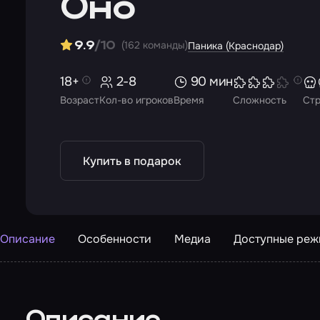
Оно
(162 команды)
9.9
/10
Паника (Краснодар)
18+
2-8
90 мин
Возраст
Кол-во игроков
Время
Сложность
Ст
Купить в подарок
Описание
Особенности
Медиа
Доступные ре