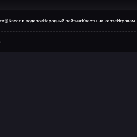
та
Квест в подарок
Народный рейтинг
Квесты на карте
Игрокам
о