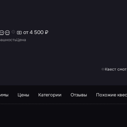
от 4 500 ₽
рашность
Цена
Квест смот
жимы
Цены
Категории
Отзывы
Похожие кве