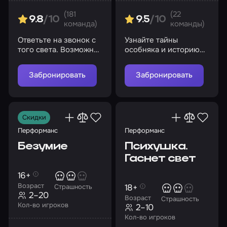
(181
(22
9.8
/10
9.5
/10
команда)
команды)
Ответьте на звонок с
Узнайте тайны
того света. Возможно,
особняка и историю
это ваш последний
исчезновения девочки
шанс сбежать из лап
из семьи Войнич
Забронировать
Забронировать
маньяка
Скидки
Перформанс
Перформанс
Безумие
Психушка.
Гаснет свет
16+
Возраст
18+
Страшность
2–20
Возраст
Страшность
Кол-во игроков
2–10
Кол-во игроков