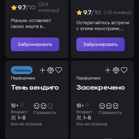
(204
9.7
/10
команды)
(<10 команд)
9.7
/10
Маньяк оставляет
Остерегайтесь встречи
своих жертв в
с этими монстрами,
заброшенном отеле…
иначе они не оставят
Пополните его
вам шанса выбраться
коллекцию?
Забронировать
Забронировать
отсюда…
Новинка
Перформанс
Перформанс
Тень вендиго
Засекречено
18+
18+
Возраст
Возраст
Страшность
Страшность
1–8
1–8
Кол-во игроков
Кол-во игроков