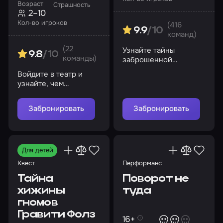
Возраст
Страшность
2–10
Кол-во игроков
(416
9.9
/10
команд)
(22
Узнайте тайны
9.8
/10
команды)
заброшенной
психиатрической
Войдите в театр и
больницы и не
узнайте, чем
сойдите с ума в ее
закончится
стенах
представление
Забронировать
Забронировать
Для детей
Квест
Перформанс
Тайна
Поворот не
хижины
туда
гномов
Гравити Фолз
16+