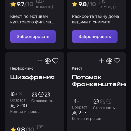
(237
(115
9.7
/10
9.8
/10
команд)
команд)
Квест по мотивам
Раскройте тайну дома
культового фильма
ведьмы и снимите
ужасов «Пятница 13-е»
проклятие
Забронировать
Забронировать
Перформанс
Квест
Шизофрения
Потомок
Франкенштейна
18+
Возраст
14+
Страшность
2–10
Возраст
Страшность
Кол-во игроков
2–7
Кол-во игроков
(89
9.8
/10