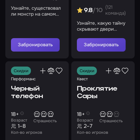
(121
Узнайте, существовал
9.8
/10
команда)
ли монстр на самом
деле
Узнайте, какую тайну
скрывают двери
старого поместья
Забронировать
Забронировать
Скидки
Скидки
Перформанс
Квест
Черный
Проклятие
телефон
Сары
18+
18+
Возраст
Возраст
Страшность
Страшность
1–8
2–7
Кол-во игроков
Кол-во игроков