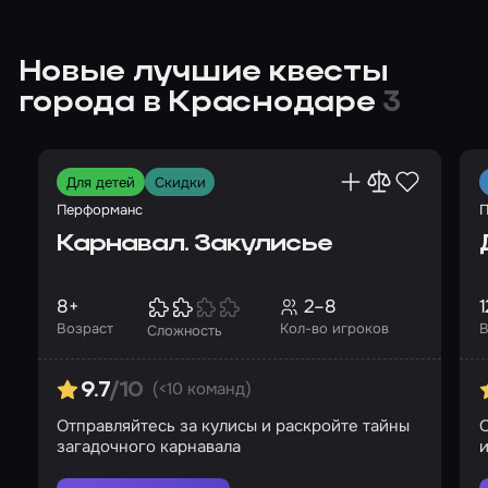
Новые лучшие квесты
города в Краснодаре
3
Для детей
Скидки
Перформанс
П
Карнавал. Закулисье
8+
2–8
1
Возраст
Кол-во игроков
В
Сложность
(<10 команд)
9.7
/10
Отправляйтесь за кулисы и раскройте тайны
О
загадочного карнавала
и