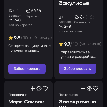
Закулисье
16+
Возраст
Страшность
8+
2–8
Возраст
Сложность
Кол-во игроков
2–8
Кол-во игроков
(<10 команд)
9.8
/10
(<10 команд)
9.7
/10
Отыщите вакцину, иначе
пополните ряды
Отправляйтесь за
заразившихся
кулисы и раскройте
тайны загадочного
карнавала
Забронировать
Забронировать
Перформанс
Перформанс
Морг. Список
Засекречено