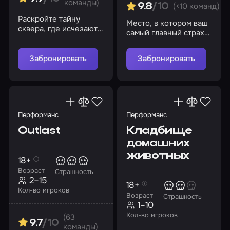
команды)
(<10 команд)
9.8
/10
Раскройте тайну
Место, в котором ваш
сквера, где исчезают
самый главный страх
люди, и выберитесь из
выходит за рамки
ловушки маньяка
экрана
Забронировать
Забронировать
Перформанс
Перформанс
Outlast
Кладбище
домашних
животных
18+
Возраст
Страшность
2–15
18+
Кол-во игроков
Возраст
Страшность
1–10
Кол-во игроков
(63
9.7
/10
команды)