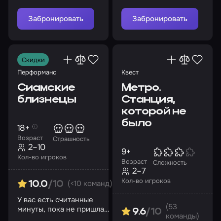
мрачные тайны
Забронировать
Забронировать
Скидки
Перформанс
Квест
Сиамские
Метро.
близнецы
Станция,
которой не
было
18+
Возраст
Страшность
2–10
9+
Кол-во игроков
Возраст
Сложность
2–7
Кол-во игроков
(<10 команд)
10.0
/10
У вас есть считанные
(53
минуты, пока не пришла
9.6
/10
команды)
утренняя смена…