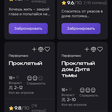
команд)
(<10 команд)
9.6
/10
Хочешь жить – закрой
Спаситесь от ужасов в
глаза и попытайся не
доме потомка
сойти с ума…
легендарного ученого
Забронировать
Забронировать
Перформанс
Перформанс
Проклятый
Проклятый
дом. Дитя
тьмы
18+
Возраст
Страшность
2–12
16+
Кол-во игроков
Возраст
Страшность
2–10
Кол-во игроков
(78
9.8
/10
команд)