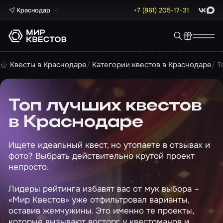
Краснодар
+7 (861) 205-17-31
ВКонта
Max
Квесты в Краснодаре
Категории квестов в Краснодаре
Т
Топ лучших квестов
в Краснодаре
Ищете идеальный квест, но утопаете в отзывах и
фото? Выбрать действительно крутой проект
непросто.
Лидеры рейтинга избавят вас от мук выбора –
«Мир Квестов» уже отфильтровал варианты,
оставив жемчужины. Это именно те проекты,
которые вызывают восторг у квестоманов и