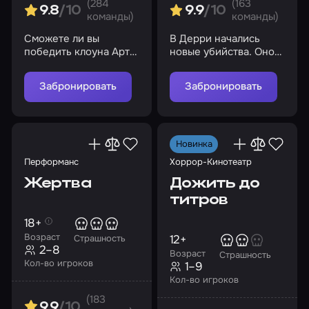
(284
(163
9.8
/10
9.9
/10
команды)
команды)
Сможете ли вы
В Дерри начались
победить клоуна Арта
новые убийства. Оно
в этой схватке?
вернулось
Забронировать
Забронировать
Новинка
Перформанс
Хоррор-Кинотеатр
Жертва
Дожить до
титров
18+
Возраст
12+
Страшность
2–8
Возраст
Страшность
Кол-во игроков
1–9
Кол-во игроков
(183
9.9
/10