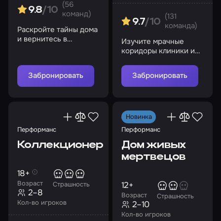
(56
9.8
/10
команд)
(131
9.7
/10
команда)
Раскройте тайны дома
и вернитесь в
Изучите мрачные
реальный мир. Но
коридоры клиники и
будьте осторожны, вы
не попадитесь на
здесь не одни…
глаза братьям
Забронировать
Забронировать
Новинка
Перформанс
Перформанс
Коллекционер
Дом живых
мертвецов
18+
Возраст
12+
Страшность
2–8
Возраст
Страшность
Кол-во игроков
2–10
Кол-во игроков