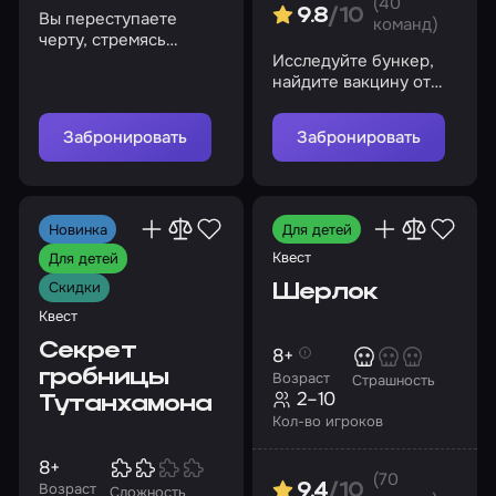
(40
9.8
/10
Вы переступаете
команд)
черту, стремясь
уничтожить зло и
Исследуйте бункер,
разорвать узы
найдите вакцину от
проклятия финальным
страшного вируса и
ритуалом
спасите человечество
Забронировать
Забронировать
Новинка
Для детей
Квест
Для детей
Скидки
Шерлок
Квест
Секрет
8+
гробницы
Возраст
Страшность
2–10
Тутанхамона
Кол-во игроков
8+
(70
Возраст
9.4
/10
Сложность