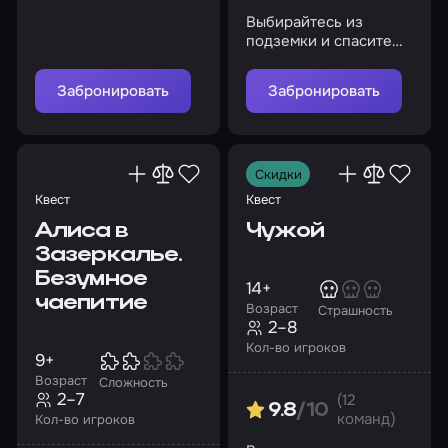
Выбирайтесь из
подземки и спасите
себя и свою команду
Забронировать
Забронировать
Скидки
Квест
Квест
Алиса в
Чужой
Зазеркалье.
Безумное
14+
чаепитие
Возраст
Страшность
2–8
Кол-во игроков
9+
Возраст
Сложность
2–7
(12
9.8
/10
команд)
Кол-во игроков