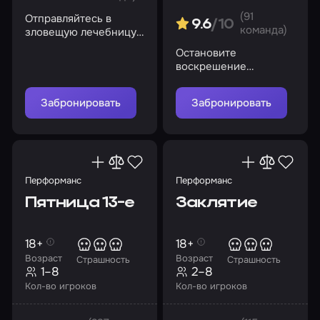
(91
Отправляйтесь в
9.6
/10
команда)
зловещую лечебницу
Маунт-Мэссив и
Остановите
выясните, что там
воскрешение
происходит
мертвецов и не дайте
злому духу свести вас
Забронировать
Забронировать
с ума
Перформанс
Перформанс
Пятница 13-е
Заклятие
18+
18+
Возраст
Возраст
Страшность
Страшность
1–8
2–8
Кол-во игроков
Кол-во игроков