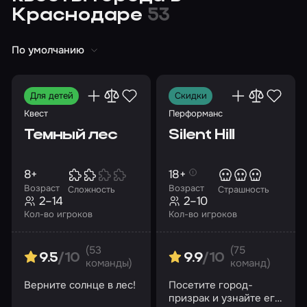
Краснодаре
53
По умолчанию
Для детей
Скидки
Квест
Перформанс
Темный лес
Silent Hill
8+
18+
Возраст
Возраст
Сложность
Страшность
2–14
2–10
Кол-во игроков
Кол-во игроков
(53
(75
9.5
/10
9.9
/10
команды)
команд)
Верните солнце в лес!
Посетите город-
призрак и узнайте его