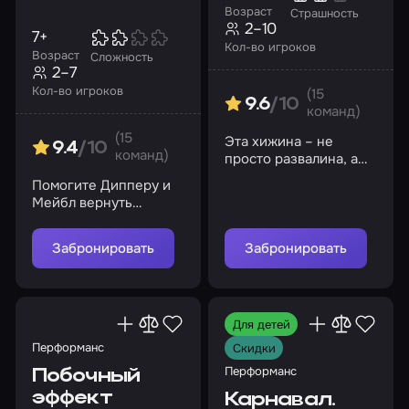
Возраст
Страшность
2–10
7+
Кол-во игроков
Возраст
Сложность
2–7
Кол-во игроков
(15
9.6
/10
команд)
(15
Эта хижина – не
9.4
/10
команд)
просто развалина, а
логово тех, кто
Помогите Дипперу и
никогда не покидал
Мейбл вернуть
этих лесов
дневник № 3,
украденный
Забронировать
Забронировать
коварными гномами
Для детей
Перформанс
Скидки
Перформанс
Побочный
эффект
Карнавал.