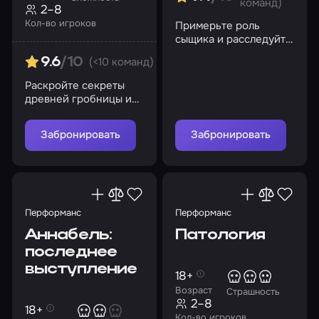
команд)
2–8
Кол-во игроков
Примерьте роль
сыщика и расследуйте
пропажу дорогих
(<10 команд)
9.6
/10
Шерлоку людей
Раскройте секреты
древней гробницы и
найдите драгоценный
жезл!
Забронировать
Забронировать
Перформанс
Перформанс
Аннабель:
Патология
последнее
выступление
18+
Возраст
Страшность
2–8
18+
Кол-во игроков