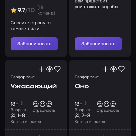
Вам предстоит
уничтожить корабль
(19
9.7
/10
или запустить
команд)
спасательную капсулу,
Спасите страну от
чтобы выжить
темных сил и
выберитесь оттуда
живыми
Забронировать
Забронировать
Перформанс
Перформанс
Ужасающий
Оно
18+
18+
Возраст
Возраст
Страшность
Страшность
1–8
2–8
Кол-во игроков
Кол-во игроков