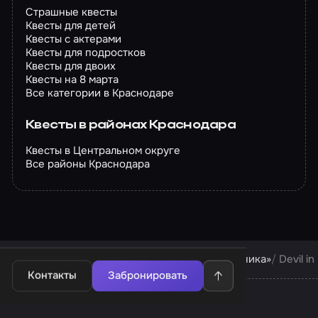
Страшные квесты
Квесты для детей
Квесты с актерами
Квесты для подростков
Квесты для двоих
Квесты на 8 марта
Все категории в Краснодаре
Квесты в районах Краснодара
Квесты в Центральном округе
Все районы Краснодара
Квесты в Краснодаре
Квесты компании «Паника»
Devil i
Контакты
Забронировать