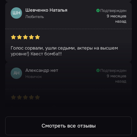
Шевченко Наталья
Подтвержден
ШН
9 месяцев
Любитель
назад
Голос сорвали, ушли седыми, актеры на высшем
уровне!) Квест бомба!!!
Александр нет
Подтвержден
АН
9 месяцев
Новичок
назад
Все было отлично 😃
Смотреть все отзывы