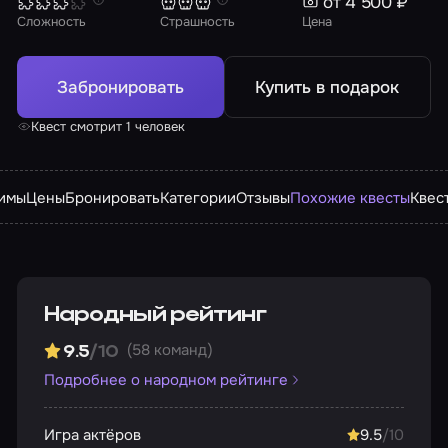
от 4 500 ₽
Сложность
Страшность
Цена
Забронировать
Купить в подарок
Квест смотрит 1 человек
имы
Цены
Бронировать
Категории
Отзывы
Похожие квесты
Квес
Народный рейтинг
(58 команд)
9.5
/10
Подробнее о народном рейтинге
Игра актёров
9.5
/10