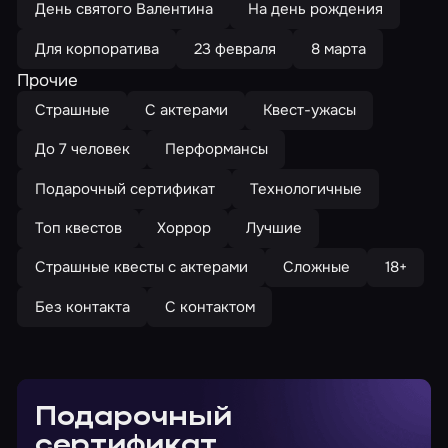
День святого Валентина
На день рождения
Для корпоратива
23 февраля
8 марта
Прочие
Страшные
С актерами
Квест-ужасы
До 7 человек
Перформансы
Подарочный сертификат
Технологичные
Топ квестов
Хоррор
Лучшие
Страшные квесты с актерами
Сложные
18+
Без контакта
С контактом
Подарочный
сертификат