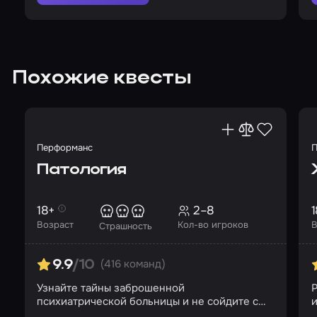
Похожие квесты
Перформанс
П
Патология
18+
2–8
1
Возраст
Кол-во игроков
В
Страшность
(416 команд)
9.9
/10
Узнайте тайны заброшенной
Р
психиатрической больницы и не сойдите с
и
ума в ее стенах