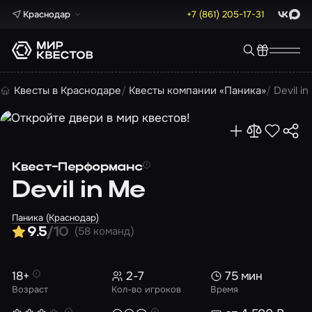
Краснодар
+7 (861) 205-17-31
ВКонта
Max
Квесты в Краснодаре
Квесты компании «Паника»
Devil i
Квест-Перформанс
Devil in Me
Паника (Краснодар)
(58 команд)
9.5
/10
18+
2-7
75 мин
Возраст
Кол-во игроков
Время