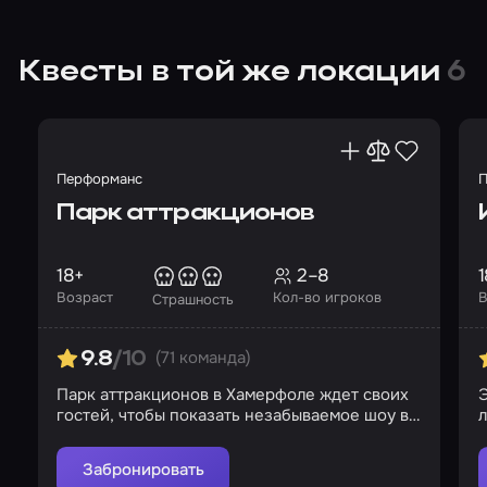
Квесты в той же локации
6
Перформанс
П
Парк аттракционов
18+
2–8
1
Возраст
Кол-во игроков
В
Страшность
(71 команда)
9.8
/10
Парк аттракционов в Хамерфоле ждет своих
гостей, чтобы показать незабываемое шоу в
л
их жизни
Забронировать