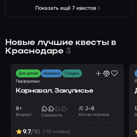
Показать ещё 7 квестов
Новые лучшие квесты в
Краснодаре
3
Для детей
Новинка
Скидки
Перформанс
П
Карнавал. Закулисье
8+
2–8
1
Возраст
Кол-во игроков
В
Сложность
(<10 команд)
9.7
/10