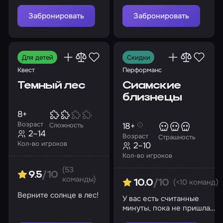
психиатрической
мрачные тайны
больницы и не
Забронировать
Забронировать
сойдите с ума в ее
стенах
Для детей
Скидки
Квест
Перформанс
Темный лес
Сиамские
близнецы
8+
Возраст
18+
Сложность
2–14
Возраст
Страшность
Кол-во игроков
2–10
Кол-во игроков
(53
9.5
/10
команды)
(<10 команд)
10.0
/10
Верните солнце в лес!
У вас есть считанные
минуты, пока не пришла
утренняя смена…