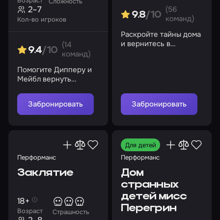
Возраст
Сложность
2–7
(56
9.8
/10
команд)
Кол-во игроков
Раскройте тайны дома
и вернитесь в
(14
9.4
/10
реальный мир. Но
команд)
будьте осторожны, вы
Помогите Дипперу и
здесь не одни…
Мейбл вернуть
дневник № 3,
украденный
Забронировать
Забронировать
коварными гномами
Для детей
Перформанс
Перформанс
Заклятие
Дом
странных
детей мисс
18+
Перегрин
Возраст
Страшность