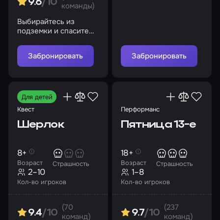
9.6
/10
люди, и выберитесь из
команды)
ловушки маньяка
Выбирайтесь из
подземки и спасите
себя и свою команду
Забронировать
Забронировать
Для детей
Квест
Перформанс
Шерлок
Пятница 13-е
8+
18+
Возраст
Возраст
Страшность
Страшность
2–10
1–8
Кол-во игроков
Кол-во игроков
(70
(237
9.4
/10
9.7
/10
команд)
команд)