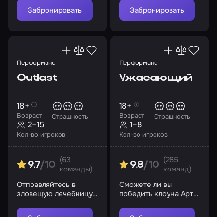
Забронировать
Забронировать
Перформанс
Перформанс
Outlast
Ужасающий
18+
18+
Возраст
Возраст
Страшность
Страшность
2–15
1–8
Кол-во игроков
Кол-во игроков
(63
(285
9.7
/10
9.8
/10
команды)
команд)
Отправляйтесь в
Сможете ли вы
зловещую лечебницу
победить клоуна Арта
Маунт-Мэссив и
в этой схватке?
выясните, что там