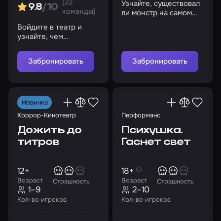
(22
Узнайте, существовал
9.8
/10
команды)
ли монстр на самом
деле
Войдите в театр и
узнайте, чем
закончится
представление
Забронировать
Забронировать
Новинка
Хоррор-Кинотеатр
Перформанс
Дожить до
Психушка.
титров
Гаснет свет
12+
18+
Возраст
Возраст
Страшность
Страшность
1–9
2–10
Кол-во игроков
Кол-во игроков