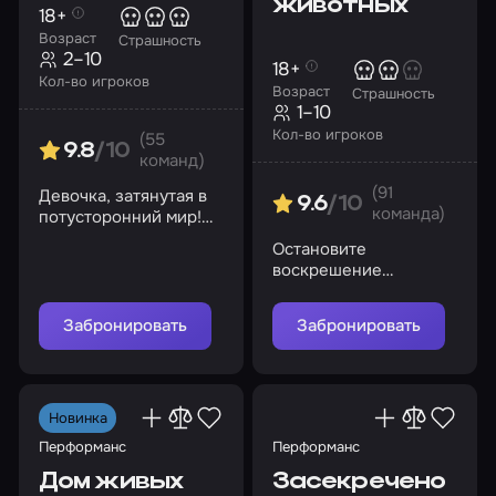
животных
18+
Возраст
Страшность
2–10
18+
Кол-во игроков
Возраст
Страшность
1–10
Кол-во игроков
(55
9.8
/10
команд)
(91
Девочка, затянутая в
9.6
/10
команда)
потусторонний мир!
Но стоит ли этот
Остановите
репортаж вашей
воскрешение
жизни?
мертвецов и не дайте
злому духу свести вас
Забронировать
Забронировать
с ума
Новинка
Перформанс
Перформанс
Дом живых
Засекречено