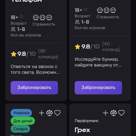
18+
Возраст
18+
Страшность
1–8
Возраст
Страшность
Кол-во игроков
1–8
Кол-во игроков
(40
9.8
/10
команд)
(181
9.8
/10
команда)
Исследуйте бункер,
найдите вакцину от
Ответьте на звонок с
страшного вируса и
того света. Возможно,
спасите человечество
это ваш последний
шанс сбежать из лап
Забронировать
Забронировать
маньяка
Новинка
Перформанс
Для детей
Скидки
Грех