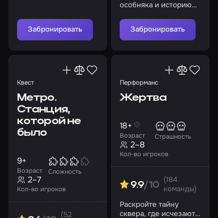
заброшенном отеле…
особняка и историю
Пополните его
исчезновения девочки
коллекцию?
из семьи Войнич
Забронировать
Забронировать
Квест
Перформанс
Метро.
Жертва
Станция,
которой не
18+
было
Возраст
Страшность
2–8
Кол-во игроков
9+
Возраст
Сложность
2–7
(184
9.9
/10
команды)
Кол-во игроков
Раскройте тайну
сквера, где исчезают
(52