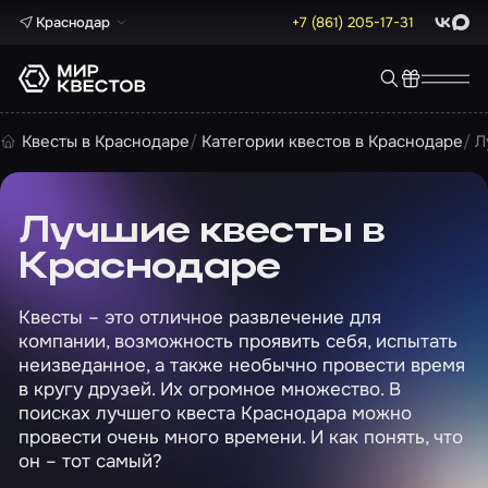
Краснодар
+7 (861) 205-17-31
ВКонта
Max
Квесты в Краснодаре
Категории квестов в Краснодаре
Л
Лучшие квесты в
Краснодаре
Квесты – это отличное развлечение для
компании, возможность проявить себя, испытать
неизведанное, а также необычно провести время
в кругу друзей. Их огромное множество. В
поисках лучшего квеста Краснодара можно
провести очень много времени. И как понять, что
он – тот самый?