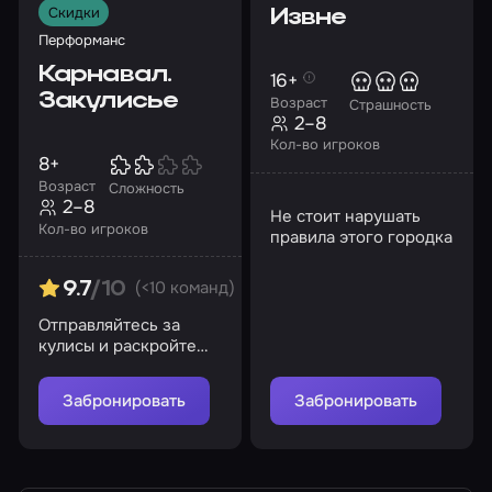
Скидки
Извне
Перформанс
Карнавал.
16+
Закулисье
Возраст
Страшность
2–8
Кол-во игроков
8+
Возраст
Сложность
2–8
Не стоит нарушать
Кол-во игроков
правила этого городка
(<10 команд)
9.7
/10
Отправляйтесь за
кулисы и раскройте
тайны загадочного
карнавала
Забронировать
Забронировать