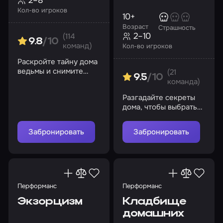
2–8
Кол-во игроков
10+
Возраст
Страшность
2–10
(114
9.8
/10
команд)
Кол-во игроков
Раскройте тайну дома
ведьмы и снимите
(21
9.5
/10
проклятие
команда)
Разгадайте секреты
дома, чтобы выбраться
из временной петли
Забронировать
Забронировать
Перформанс
Перформанс
Экзорцизм
Кладбище
домашних