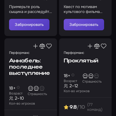
Примерьте роль
Квест по мотивам
сыщика и расследуйте
культового фильма
пропажу дорогих
ужасов «Пятница 13-е»
Шерлоку людей
Забронировать
Забронировать
Перформанс
Перформанс
Аннабель:
Проклятый
последнее
выступление
18+
Возраст
Страшность
2–12
18+
Кол-во игроков
Возраст
Страшность
2–10
Кол-во игроков
(77
9.8
/10
команд)