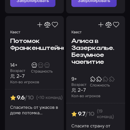
Забронировать
Забронировать
происходит
Квест
Квест
Потомок
Алиса в
Франкенштейна
Зазеркалье.
Безумное
чаепитие
14+
Возраст
Страшность
2–7
9+
Кол-во игроков
Возраст
Сложность
2–7
Кол-во игроков
(<10 команд)
9.6
/10
Спаситесь от ужасов в
(19
доме потомка
9.7
/10
команд)
легендарного ученого
Спасите страну от