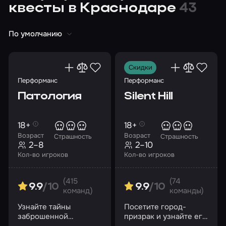
квесты в Краснодаре
43
По умолчанию
Скидки
Перформанс
Перформанс
Патология
Silent Hill
18+
18+
Возраст
Возраст
Страшность
Страшность
2–8
2–10
Кол-во игроков
Кол-во игроков
(415
(74
9.9
/10
9.9
/10
команд)
команды)
Узнайте тайны
Посетите город-
заброшенной
призрак и узнайте его