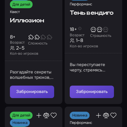
Перформанс
Для детей
Квест
Тень вендиго
Иллюзион
18+
Возраст
Страшность
8+
1–8
Возраст
Сложность
Кол-во игроков
2–5
Кол-во игроков
Вы переступаете
черту, стремясь
Разгадайте секреты
уничтожить зло и
волшебных трюков,
разорвать узы
пока магия не вышла
проклятия финальным
из-под контроля
ритуалом
Забронировать
Забронировать
Для детей
Новинка
Перформанс
Новинка