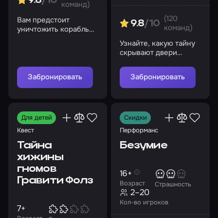
9.8
/10
команд)
(120
Вам предстоит
9.8
/10
команд)
уничтожить корабль
или запустить
Узнайте, какую тайну
спасательную капсулу,
скрывают двери
чтобы выжить
старого поместья
Забронировать
Забронировать
Для детей
Скидки
Квест
Перформанс
Тайна
Безумие
хижины
гномов
16+
Гравити Фолз
Возраст
Страшность
2–20
Кол-во игроков
7+