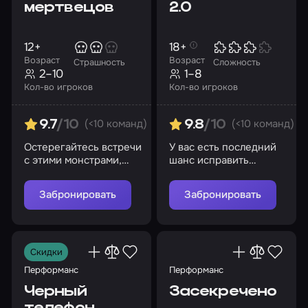
мертвецов
2.0
12+
18+
Возраст
Возраст
Страшность
Сложность
2–10
1–8
Кол-во игроков
Кол-во игроков
(<10 команд)
(<10 команд)
9.7
/10
9.8
/10
Остерегайтесь встречи
У вас есть последний
с этими монстрами,
шанс исправить
иначе они не оставят
роковую ошибку
вам шанса выбраться
безумного ученого
Забронировать
Забронировать
отсюда…
Скидки
Перформанс
Перформанс
Черный
Засекречено
телефон