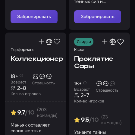
темных сил и
выберитесь оттуда
живыми
Забронировать
Забронировать
Скидки
Перформанс
Квест
Коллекционер
Проклятие
Сары
18+
Возраст
18+
Страшность
2–8
Возраст
Страшность
Кол-во игроков
2–7
Кол-во игроков
(203
9.7
/10
команды)
(23
9.5
/10
команды)
Маньяк оставляет
своих жертв в
Узнайте тайны