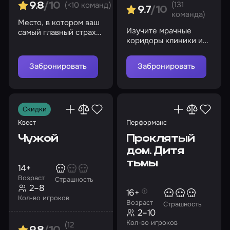
(131
(<10 команд)
9.8
/10
9.7
/10
команда)
Место, в котором ваш
Изучите мрачные
самый главный страх
коридоры клиники и
выходит за рамки
не попадитесь на
экрана
глаза братьям
Забронировать
Забронировать
Скидки
Квест
Перформанс
Чужой
Проклятый
дом. Дитя
тьмы
14+
Возраст
Страшность
2–8
16+
Кол-во игроков
Возраст
Страшность
2–10
Кол-во игроков
(12