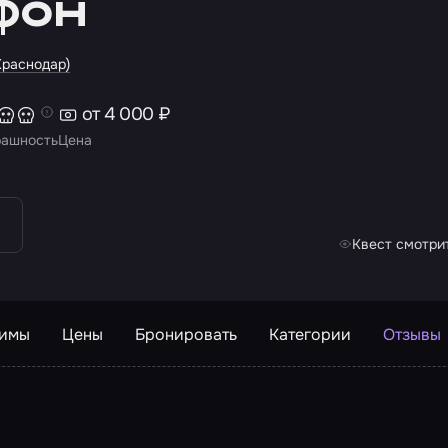
фон
Краснодар)
от 4 000 ₽
рашность
Цена
Квест смотрит
жимы
Цены
Бронировать
Категории
Отзывы