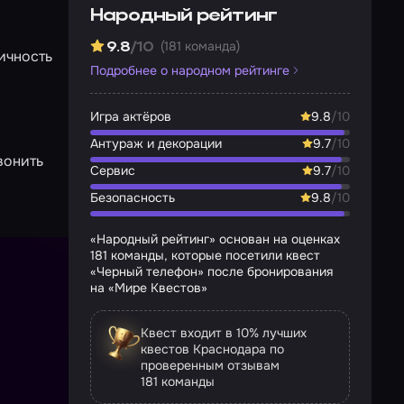
Народный рейтинг
(181 команда)
9.8
/10
личность
Подробнее о народном рейтинге
Игра актёров
9.8
/10
Антураж и декорации
9.7
/10
вонить
Сервис
9.7
/10
Безопасность
9.8
/10
«Народный рейтинг» основан на оценках
181 команды, которые посетили квест
«Черный телефон» после бронирования
на «Мире Квестов»
Квест входит в 10% лучших
квестов Краснодара по
проверенным отзывам
181 команды