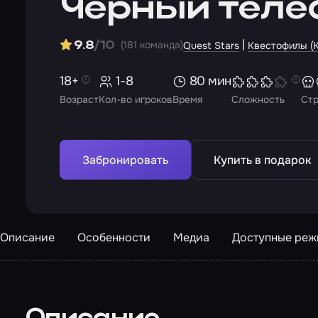
Черный теле
|
(181 команда)
9.8
/10
Quest Stars
Квестофилы (
18+
1-8
80 мин
Возраст
Кол-во игроков
Время
Сложность
Ст
Забронировать
Купить в подарок
Описание
Особенности
Медиа
Доступные ре