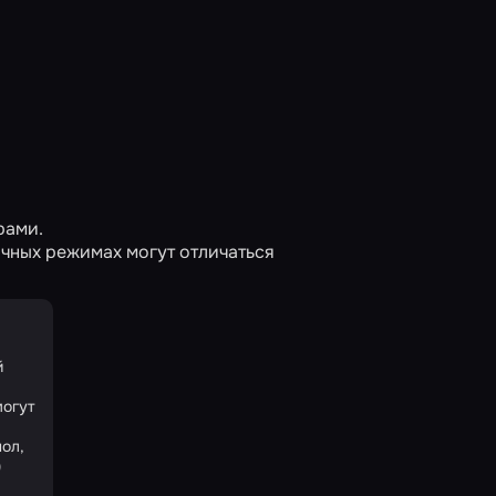
рами.
чных режимах могут отличаться
й
могут
пол,
)