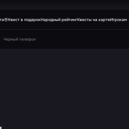
та
Квест в подарок
Народный рейтинг
Квесты на карте
Игрокам
Черный телефон