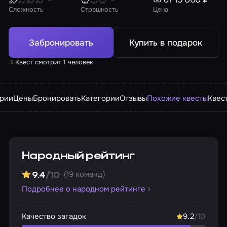
Сложность
Страшность
Цена
Забронировать
Купить в подарок
Квест смотрит 1 человек
арии
Цены
Бронировать
Категории
Отзывы
Похожие квесты
Квес
Народный рейтинг
(19 команд)
9.4
/10
Подробнее о народном рейтинге
Качество загадок
9.2
/10