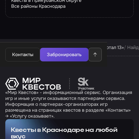
Квесты в Прикубанском округе
Все районы Краснодара
Квесты в Краснодаре
Квесты компании «Портал 13»
Найд
Контакты
Забронировать
Перейти на сайт партн
«Мир Квестов» - информационный сервис. Организация
игр и иные услуги оказываются партнерами сервиса.
Информация о партнерах-организаторах игр
размещена на страницах квестов в разделе «Контакты»
→ «Услугу оказывает».
Квесты в Краснодаре на любой
вкус