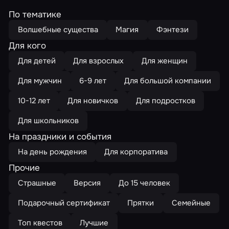
По тематике
Волшебные существа
Магия
Фэнтези
Для кого
Для детей
Для взрослых
Для женщин
Для мужчин
6-9 лет
Для большой компании
10-12 лет
Для новичков
Для подростков
Для школьников
На праздники и события
На день рождения
Для корпоратива
Прочие
Страшные
Версия
До 15 человек
Подарочный сертификат
Прятки
Семейные
Топ квестов
Лучшие