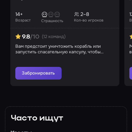
14+
2–8
1
Возраст
Кол-во игроков
В
Страшность
(12 команд)
9.8
/10
Вам предстоит уничтожить корабль или
М
запустить спасательную капсулу, чтобы
в
выжить
Забронировать
Часто ищут