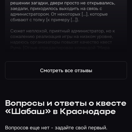
решении загадки, двери просто не открывались,
заедали, приходилось выходить на связь с
администратором. От некоторых […], которые
сбивают с толку (к примеру […]).
Сюжет неплохой, приятный администратор, но к
сожалению реализация игры на низком уровне,
надеюсь организаторы повысят качество квест
Рума. [Отзыв отредактирован командой "Мира
Квестов" по причине: спойлеры]
Смотреть все отзывы
Вопросы и ответы о квесте
«Шабаш» в Краснодаре
Вопросов еще нет - задайте свой первый.