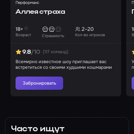
Перформанс
П
Аллея страха
18+
2–20
1
Возраст
Кол-во игроков
В
Страшность
(117 команд)
9.8
/10
Всемирно известное шоу приглашает вас
встретиться со своими худшими кошмарами
п
у
Забронировать
Часто ищут