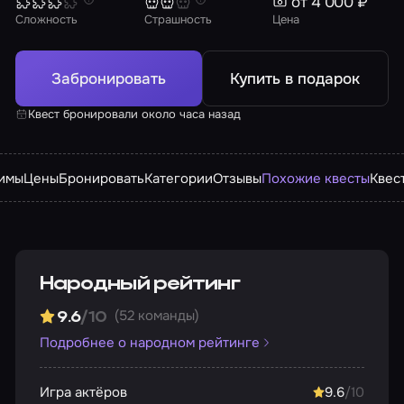
от 4 000 ₽
Сложность
Страшность
Цена
Забронировать
Купить в подарок
Квест бронировали около часа назад
имы
Цены
Бронировать
Категории
Отзывы
Похожие квесты
Квес
Народный рейтинг
(52 команды)
9.6
/10
Подробнее о народном рейтинге
Игра актёров
9.6
/10