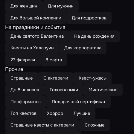
Для женщин
Для мужчин
Для большой компании
Для подростков
На праздники и события
День святого Валентина
На день рождения
Квесты на Хеллоуин
Для корпоратива
23 февраля
8 марта
Прочие
Страшные
С актерами
Квест-ужасы
До 8 человек
Головоломки
Мистические
Перформансы
Подарочный сертификат
Топ квестов
Хоррор
Лучшие
Страшные квесты с актерами
Сложные