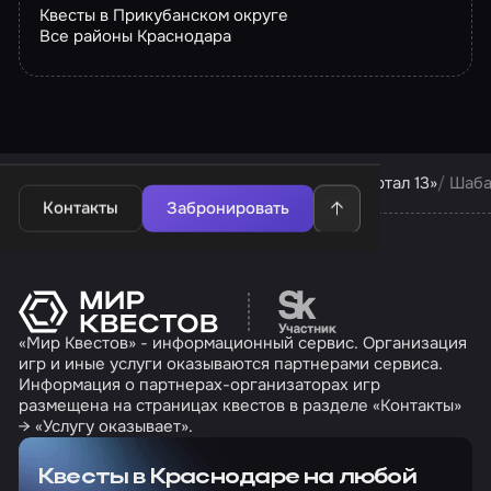
Квесты в Прикубанском округе
Все районы Краснодара
Квесты в Краснодаре
Квесты компании «Портал 13»
Шаб
Контакты
Забронировать
Перейти на сайт партн
«Мир Квестов» - информационный сервис. Организация
игр и иные услуги оказываются партнерами сервиса.
Информация о партнерах-организаторах игр
размещена на страницах квестов в разделе «Контакты»
→ «Услугу оказывает».
Квесты в Краснодаре на любой