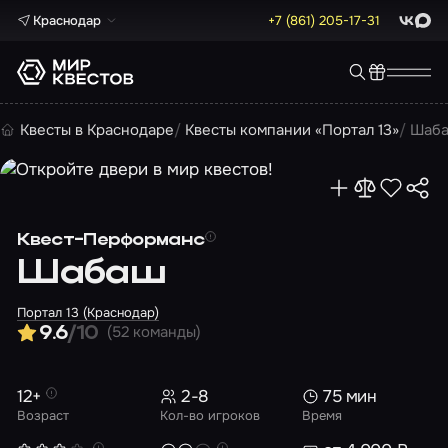
Краснодар
+7 (861) 205-17-31
ВКонта
Max
Квесты в Краснодаре
Квесты компании «Портал 13»
Шаб
Квест-Перформанс
Шабаш
Портал 13 (Краснодар)
(52 команды)
9.6
/10
12+
2-8
75 мин
Возраст
Кол-во игроков
Время