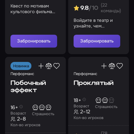
(22
Квест по мотивам
9.8
/10
команды)
культового фильма
ужасов «Пятница 13-е»
Войдите в театр и
узнайте, чем
закончится
представление
Забронировать
Забронировать
Новинка
Перформанс
Перформанс
Побочный
Проклятый
эффект
18+
Возраст
16+
Страшность
2–12
Возраст
Страшность
Кол-во игроков
2–8
Кол-во игроков
(78