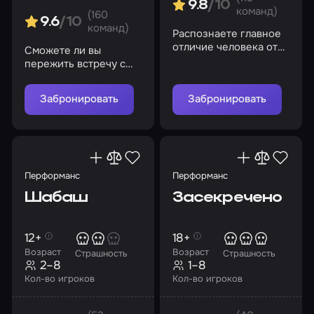
9.8
/10
команд)
(160
9.6
/10
команд)
Распознаете главное
отличие человека от
Сможете ли вы
куклы или останетесь
пережить встречу с
в коллекции
обезумившими
чревовещателя?
аниматрониками?
Забронировать
Забронировать
Перформанс
Перформанс
Шабаш
Засекречено
12+
18+
Возраст
Возраст
Страшность
Страшность
2–8
1–8
Кол-во игроков
Кол-во игроков