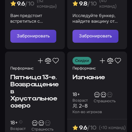
(52
(40
9.6
/10
9.8
/10
команды)
команд)
Вам предстоит
Исследуйте бункер,
встретиться с
найдите вакцину от
потусторонним миром
страшного вируса и
и не потерять свою
спасите человечество
Забронировать
Забронировать
душу
Скидки
Перформанс
Перформанс
Пятница 13-е.
Изгнание
Возвращение
в
18+
Хрустальное
Возраст
Страшность
2–8
озеро
Кол-во игроков
18+
(<10 команд)
9.6
/10
Возраст
Страшность