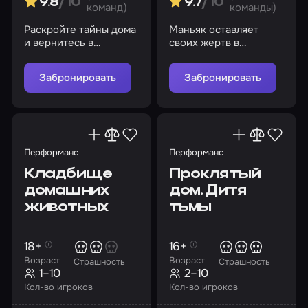
9.8
/10
9.7
/10
команд)
команды)
Раскройте тайны дома
Маньяк оставляет
и вернитесь в
своих жертв в
реальный мир. Но
заброшенном отеле…
будьте осторожны, вы
Пополните его
Забронировать
Забронировать
здесь не одни…
коллекцию?
Перформанс
Перформанс
Кладбище
Проклятый
домашних
дом. Дитя
животных
тьмы
18+
16+
Возраст
Возраст
Страшность
Страшность
1–10
2–10
Кол-во игроков
Кол-во игроков