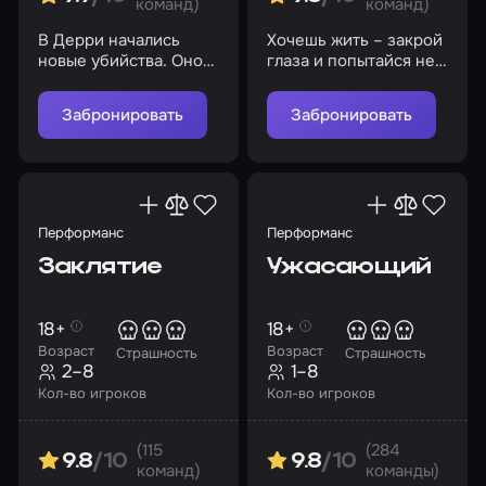
команд)
команд)
В Дерри начались
Хочешь жить – закрой
новые убийства. Оно
глаза и попытайся не
вернулось
сойти с ума…
Забронировать
Забронировать
Перформанс
Перформанс
Заклятие
Ужасающий
18+
18+
Возраст
Возраст
Страшность
Страшность
2–8
1–8
Кол-во игроков
Кол-во игроков
(115
(284
9.8
/10
9.8
/10
команд)
команды)