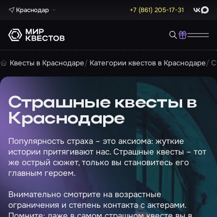
Краснодар
+7 (861) 205-17-31
ВКонта
Max
Квесты в Краснодаре
Категории квестов в Краснодаре
С
Страшные квесты в
Краснодаре
Популярность страха – это аксиома: жуткие
истории притягивают нас. Страшные квесты – тот
же острый сюжет, только вы становитесь его
главным героем.
Внимательно смотрите на возрастные
ограничения и степень контакта с актерами.
Помните: даже в самом страшном квесте вы в