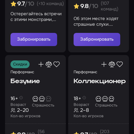
(107
(<10 команд)
9.7
/10
9.8
/10
команд)
Остерегайтесь встречи
Об этом месте ходят
с этими монстрами,
страшные слухи.
иначе они не оставят
Удастся ли вам
вам шанса выбраться
раскрыть мрачные
отсюда…
Забронировать
Забронировать
тайны?
Скидки
Перформанс
Перформанс
Безумие
Коллекционер
16+
18+
Возраст
Возраст
Страшность
Страшность
2–20
2–8
Кол-во игроков
Кол-во игроков
(56
(203