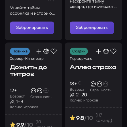
Раскройте тайну
сквера, где исчезают
Узнайте тайны
люди, и выберитесь из
особняка и историю
ловушки маньяка
исчезновения девочки
из семьи Войнич
Забронировать
Забронировать
Новинка
Скидки
Хоррор-Кинотеатр
Перформанс
Дожить до
Аллея страха
титров
18+
Возраст
12+
Страшность
2–20
Возраст
Страшность
Кол-во игроков
1–9
Кол-во игроков
(117
9.8
/10
команд)
(10
9.9
/10