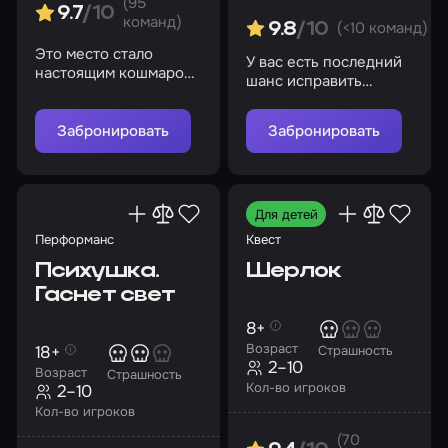
(95
9.7
/10
команд)
(<10 команд)
9.8
/10
Это место стало
У вас есть последний
настоящим кошмаром
шанс исправить
для любого, кто
роковую ошибку
решится войти туда и
безумного ученого
разгадать тайны
Забронировать
Забронировать
Для детей
Перформанс
Квест
Психушка.
Шерлок
Гаснет свет
8+
Возраст
18+
Страшность
2–10
Возраст
Страшность
Кол-во игроков
2–10
Кол-во игроков
(70