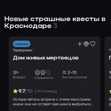
Новые страшные квесты в
Краснодаре
3
Новинка
Перформанс
П
Дом живых мертвецов
12+
2–10
1
Возраст
Кол-во игроков
В
Страшность
(<10 команд)
9.7
/10
Остерегайтесь встречи с этими монстрами,
В
иначе они не оставят вам шанса выбраться
р
отсюда…