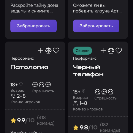
Раскройте тайну дома
Сможете ли вы
ведьмы и снимите
победить клоуна Арта
проклятие
в этой схватке?
Забронировать
Забронировать
Скидки
Перформанс
Перформанс
Патология
Черный
телефон
18+
Возраст
18+
Страшность
2–8
Возраст
Страшность
Кол-во игроков
1–8
Кол-во игроков
(418
9.9
/10
команд)
(182
9.8
/10
команды)
Узнайте тайны