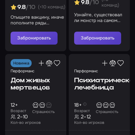
9.8
/10
команд)
(<10 команд)
9.8
/10
Узнайте, существовал
Отыщите вакцину, иначе
ли монстр на самом
пополните ряды
деле
заразившихся
Забронировать
Забронировать
Новинка
Перформанс
Перформанс
Дом живых
Психиатрическа
мертвецов
лечебница
12+
18+
Возраст
Возраст
Страшность
Страшность
2–10
2–12
Кол-во игроков
Кол-во игроков