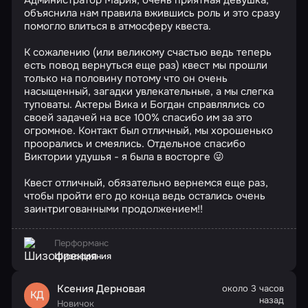
Администратор Мария, очень приятная девушка,
объяснила нам правила вжившись роль и это сразу
помогло влиться в атмосферу квеста.
К сожалению (или великому счастью ведь теперь
есть повод вернуться еще раз) квест мы прошли
только на половину потому что он очень
насыщенный, загадки увлекательные, а мы слегка
туповаты. Актеры Вика и Богдан справлялись со
своей задачей на все 100% спасибо им за это
огромное. Контакт был отличный, мы хорошенько
проорались и смеялись. Отдельное спасибо
Виктории удушья - я была в восторге 😜
Квест отличный, обязательно вернемся еще раз,
чтобы пройти его до конца ведь остались очень
заинтригованными продолжением!!
Перформанс
Шизофрения
Ксения Дерновая
около 3 часов
КД
назад
Новичок