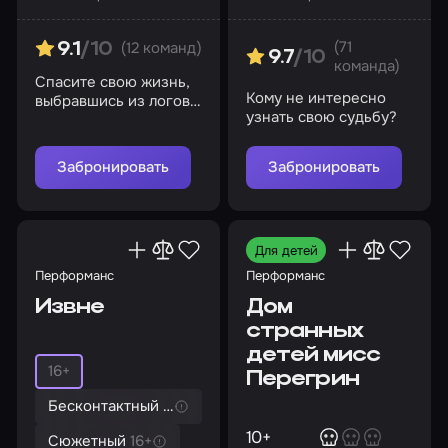
(71
(12 команд)
9.1
/10
9.7
/10
команда)
Спасите свою жизнь,
Кому не интересно
выбравшись из логова
узнать свою судьбу?
маньяка, который уже
близится в вашу
сторону…
Забронировать
Забронировать
Для детей
Перформанс
Перформанс
Извне
Дом
странных
детей мисс
16+
Перегрин
Бесконтактный
12+
10+
Сюжетный
16+