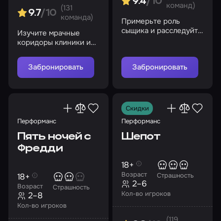
9.4
/10
команд)
(131
9.7
/10
команда)
Примерьте роль
сыщика и расследуйте
Изучите мрачные
пропажу дорогих
коридоры клиники и
Шерлоку людей
не попадитесь на
глаза братьям
Забронировать
Забронировать
Скидки
Перформанс
Перформанс
Пять ночей с
Шепот
Фредди
18+
Возраст
18+
Страшность
2–6
Возраст
Страшность
Кол-во игроков
2–8
Кол-во игроков
(119