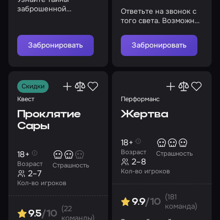
заброшенной
Ответьте на звонок с
психиатрической
того света. Возможно,
больницы и не
это ваш последний
сойдите с ума в ее
шанс сбежать из лап
Забронировать
Забронировать
стенах
маньяка
Скидки
Квест
Перформанс
Проклятие
Жертва
Сары
18+
Возраст
18+
Страшность
2–8
Возраст
Страшность
Кол-во игроков
2–7
Кол-во игроков
(181
9.9
/10
команда)
(22
9.5
/10
команды)