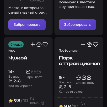
команд)
Всемирно известное
шоу приглашает вас
Место, в котором ваш
встретиться со своими
самый главный страх
худшими кошмарами
выходит за рамки
экрана
Забронировать
Забронировать
Скидки
Квест
Перформанс
Чужой
Парк
аттракционов
14+
Возраст
18+
Страшность
2–8
Возраст
Страшность
Кол-во игроков
2–8
Кол-во игроков
(12
9.8
/10
команд)
(71
9.8
/10