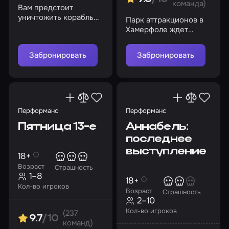
команда)
Вам предстоит
уничтожить корабль
Парк аттракционов в
или запустить
Хамерфоле ждет
спасательную капсулу,
своих гостей, чтобы
чтобы выжить
показать
Забронировать
Забронировать
незабываемое шоу в
их жизни
Перформанс
Перформанс
Пятница 13-е
Аннабель:
последнее
выступление
18+
Возраст
Страшность
1–8
18+
Кол-во игроков
Возраст
Страшность
2–10
Кол-во игроков
(237
9.7
/10
команд)