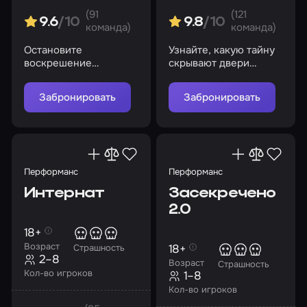
(91
(121
9.6
/10
9.8
/10
команда)
команда)
Остановите
Узнайте, какую тайну
воскрешение
скрывают двери
мертвецов и не дайте
старого поместья
злому духу свести вас
Забронировать
Забронировать
с ума
Перформанс
Перформанс
Интернат
Засекречено
2.0
18+
Возраст
18+
Страшность
2–8
Возраст
Страшность
Кол-во игроков
1–8
Кол-во игроков