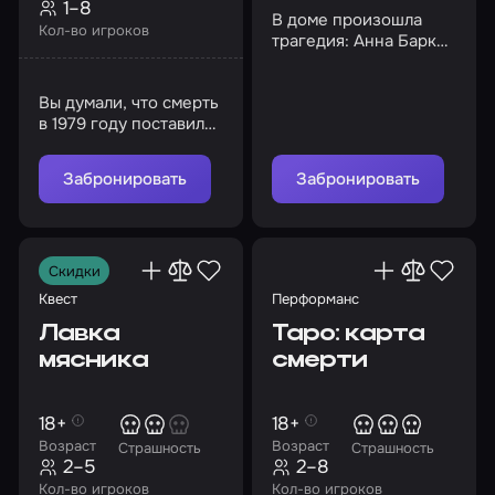
1–8
В доме произошла
Кол-во игроков
трагедия: Анна Барк
потеряла дочь и сошла с
ума. Это ведь только
Вы думали, что смерть
легенда?
в 1979 году поставила
точку? Вы ошибались
Забронировать
Забронировать
Скидки
Квест
Перформанс
Лавка
Таро: карта
мясника
смерти
18+
18+
Возраст
Возраст
Страшность
Страшность
2–5
2–8
Кол-во игроков
Кол-во игроков