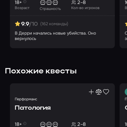
18+
2–8
1
Возраст
Кол-во игроков
В
Страшность
(162 команды)
9.9
/10
В Дерри начались новые убийства. Оно
О
вернулось
Похожие квесты
Перформанс
П
Патология
18+
2–8
1