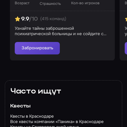
Возраст
Кол-во игроков
В
Страшность
(415 команд)
9.9
/10
Узнайте тайны заброшенной
У
психиатрической больницы и не сойдите с
ума в ее стенах
Забронировать
Часто ищут
Квесты
Квесты в Краснодаре
Все квесты компании «Паника» в Краснодаре