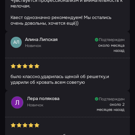
Чувствуется профессионализм и внимательность к
мелочам.
Квест однозначно рекомендуем! Мы остались
очень довольны, хочется ещё))
Алина Липская
Подтвержден
АЛ
около месяца
Новичок
назад
было классно,ударилась щекой об решетку,и
ударили об кровать.всем советую
Лера полякова
Подтвержден
около 2
Новичок
месяцев назад