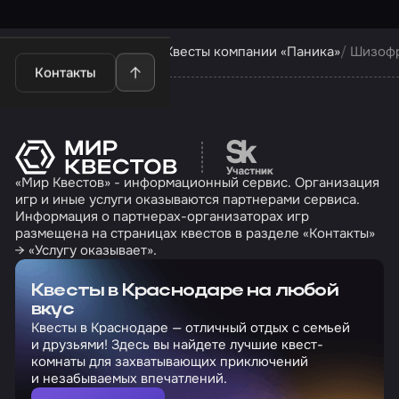
Квесты в Краснодаре
Квесты компании «Паника»
Шизоф
Контакты
Перейти на сайт партн
«Мир Квестов» - информационный сервис. Организация
игр и иные услуги оказываются партнерами сервиса.
Информация о партнерах-организаторах игр
размещена на страницах квестов в разделе «Контакты»
→ «Услугу оказывает».
Квесты в Краснодаре на любой
вкус
Квесты в Краснодаре — отличный отдых с семьей
и друзьями! Здесь вы найдете лучшие квест-
комнаты для захватывающих приключений
и незабываемых впечатлений.