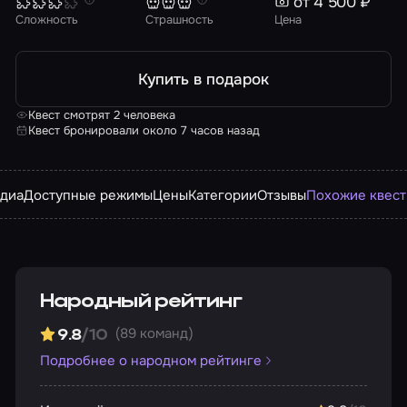
от 4 500 ₽
Сложность
Страшность
Цена
Купить в подарок
Квест смотрят 2 человека
Квест бронировали около 7 часов назад
диа
Доступные режимы
Цены
Категории
Отзывы
Похожие квес
Народный рейтинг
(89 команд)
9.8
/10
Подробнее о народном рейтинге