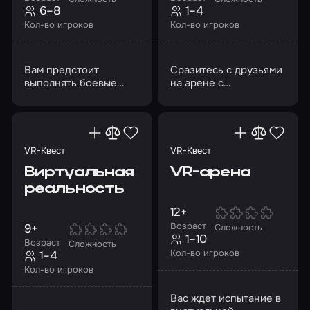
6–8
1–4
Кол-во игроков
Кол-во игроков
Вам предстоит
Сразитесь с друзьями
выполнять боевые
на арене с
задачи, состязаться в
высокотехнологичной
ловкости и умении
альтернативой
мыслить тактически
лазертагу и пейнтболу
VR-Квест
VR-Квест
Виртуальная
VR-арена
реальность
12+
Возраст
9+
Сложность
1–10
Возраст
Сложность
Кол-во игроков
1–4
Кол-во игроков
Вас ждет испытание в