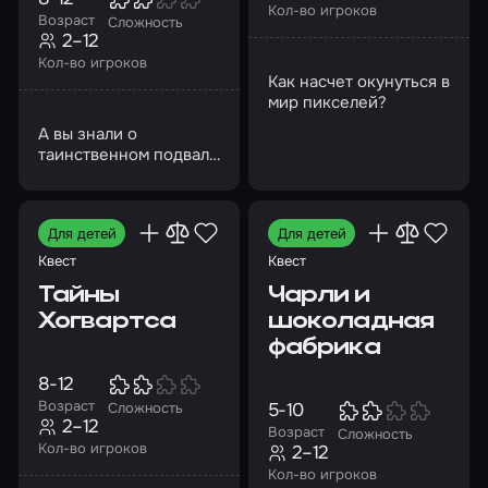
Кол-во игроков
Возраст
Сложность
2–12
Кол-во игроков
Как насчет окунуться в
мир пикселей?
А вы знали о
таинственном подвале
дяди Стэна?
Для детей
Для детей
Квест
Квест
Тайны
Чарли и
Хогвартса
шоколадная
фабрика
8-12
Возраст
5-10
Сложность
2–12
Возраст
Сложность
Кол-во игроков
2–12
Кол-во игроков