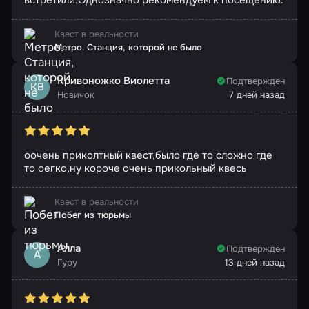
встретили.Однозначно рекомендуем к посещению.
Квест в реальности
Метро. Станция, которой не было
Кривоножко Виолетта
Подтвержден
КВ
Новичок
7 дней назад
оочень приколтный квест,было где то сложно где
то оегко,ну короче очень прикольный квесь
Квест в реальности
Побег из тюрьмы
Алла
Подтвержден
А
Гуру
13 дней назад