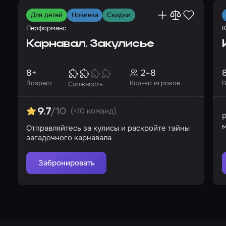
Для детей
Новинка
Скидки
Перформанс
К
Карнавал. Закулисье
8+
2–8
Возраст
Кол-во игроков
В
Сложность
(<10 команд)
9.7
/10
Р
м
Отправляйтесь за кулисы и раскройте тайны
загадочного карнавала
Забронировать