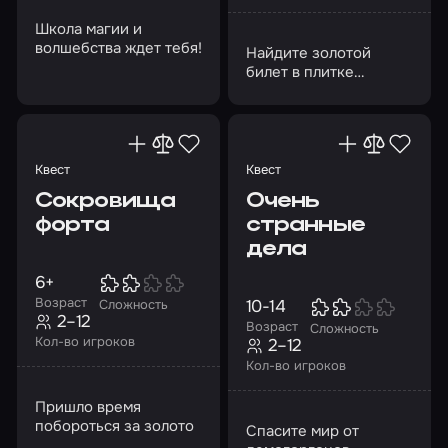
Школа магии и
волшебства ждет тебя!
Найдите золотой
билет в плитке
шоколада и
отправляйтесь на
фабрику
легендарного Вилли
Вонки
Квест
Квест
Сокровища
Очень
форта
странные
дела
6+
Возраст
10-14
Сложность
2–12
Возраст
Сложность
Кол-во игроков
2–12
Кол-во игроков
Пришло время
побороться за золото
Спасите мир от