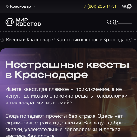
Краснодар
+7 (861) 205-17-31
ВКонта
Max
Квесты в Краснодаре
Категории квестов в Краснодаре
Н
Нестрашные квесты
в Краснодаре
Ищете квест, где главное – приключение, а не
испуг, где можно спокойно решать головоломки
и наслаждаться историей?
Сюда попадают проекты без страха. Здесь нет
скримеров, страха и давления. Вас ждут добрые
сказки, увлекательные головоломки и легкая
мистика без испуга.