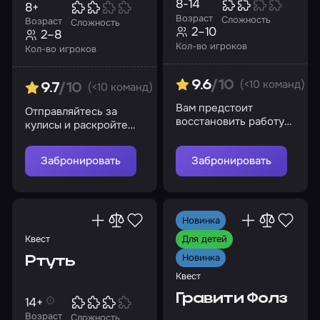
8-14
8+
Возраст
Сложность
Возраст
Сложность
2–10
2–8
Кол-во игроков
Кол-во игроков
(<10 команд)
9.6
/10
(<10 команд)
9.7
/10
Вам предстоит
Отправляйтесь за
восстановить работу
кулисы и раскройте
покинутой лаборатории
тайны загадочного
и спасти профессора
карнавала
Забронировать
Забронировать
Новинка
Квест
Для детей
Новинка
Ртуть
Квест
Гравити Фолз
14+
Возраст
Сложность