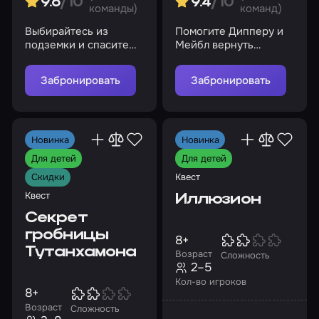
9.6
/10
9.4
/10
команды)
команд)
Выбирайтесь из
Помогите Дипперу и
подземки и спасите
Мейбл вернуть
себя и свою команду
дневник № 3,
украденный
Забронировать
Забронировать
коварными гномами
Новинка
Новинка
Для детей
Для детей
Квест
Скидки
Квест
Иллюзион
Секрет
гробницы
8+
Тутанхамона
Возраст
Сложность
2–5
Кол-во игроков
8+
Возраст
Сложность