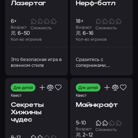
Лазертаг
Нерф-батл
6+
18+
Возраст
Возраст
Сложность
Сложность
6–50
6–16
Кол-во игроков
Кол-во игроков
Это безопасная игра в
Сразитесь с
военном стиле
соперниками,
оказавшись на нерф-
арене
Для детей
Для детей
Квест
Квест
Секреты
Майнкрафт
Хижины
чудес
5-10
Возраст
Сложность
2–12
8-12