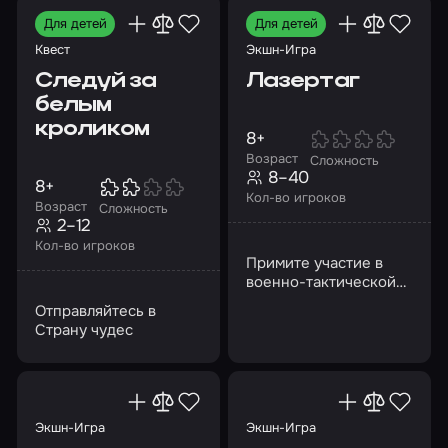
Для детей
Для детей
Квест
Экшн-Игра
Следуй за
Лазертаг
белым
кроликом
8+
Возраст
Сложность
8–40
8+
Кол-во игроков
Возраст
Сложность
2–12
Кол-во игроков
Примите участие в
военно-тактической
командной игра без
Отправляйтесь в
боли и синяков
Страну чудес
Экшн-Игра
Экшн-Игра