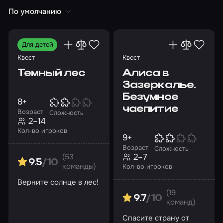
По умолчанию
Для детей
Квест
Квест
Темный лес
Алиса в
Зазеркалье.
Безумное
8+
чаепитие
Возраст
Сложность
2–14
Кол-во игроков
9+
Возраст
Сложность
2–7
(53
9.5
/10
команды)
Кол-во игроков
Верните солнце в лес!
(19
9.7
/10
команд)
Спасите страну от