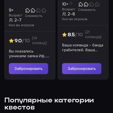
10+
Возраст
9+
Сложность
2–6
Возраст
Сложность
Кол-во игроков
2–7
Кол-во игроков
(21
8.5
/10
команда)
(14
9.0
/10
команд)
Ваша команда – банда
грабителей. Ваша
Вы оказались
задача – ограбить
узниками замка Иф…
банк
Но шанс еще есть,
ведь из этой камеры
Забронировать
Забронировать
уже совершали побег
Популярные категории
квестов