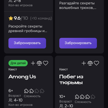
2–8
Разгадайте секреты
Кол-во игроков
волшебных трюков,
пока магия не вышла
из-под контроля
(<10 команд)
9.6
/10
Раскройте секреты
древней гробницы и
найдите драгоценный
жезл!
Забронировать
Забронировать
Для детей
Квест
Квест
Among Us
Побег из
тюрьмы
6+
Возраст
10+
Сложность
4–10
Возраст
Сложность
Кол-во игроков
2–10