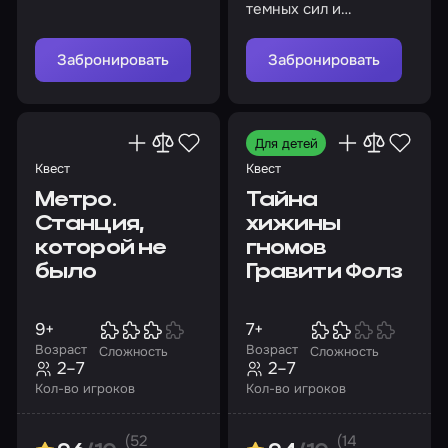
темных сил и
выберитесь оттуда
живыми
Забронировать
Забронировать
Для детей
Квест
Квест
Метро.
Тайна
Станция,
хижины
которой не
гномов
было
Гравити Фолз
9+
7+
Возраст
Возраст
Сложность
Сложность
2–7
2–7
Кол-во игроков
Кол-во игроков
(52
(14