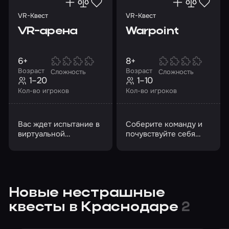
VR-Квест
VR-Квест
VR-арена
Warpoint
6+
8+
Возраст
Возраст
Сложность
Сложность
1–20
1–10
Кол-во игроков
Кол-во игроков
Вас ждет испытание в
Соберите команду и
виртуальной
почувствуйте себя
реальности
участниками боевых
действий
Новые нестрашные
квесты в Краснодаре
2