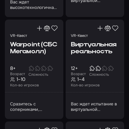
виртуальной
Вас ждет
реальности
высокотехнологичная
альтернатива
лазертагу и пейнтболу
на VR-арене
VR-Квест
VR-Квест
Warpoint (СБС
Виртуальная
Мегамолл)
реальность
8+
12+
Возраст
Возраст
Сложность
Сложность
1–10
1–4
Кол-во игроков
Кол-во игроков
Сразитесь с
Вас ждет испытание в
соперниками,
виртуальной
оказавшись в
реальности
виртуальном
пространстве!