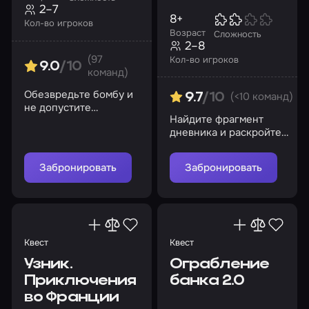
2–7
8+
Кол-во игроков
Возраст
Сложность
2–8
(97
Кол-во игроков
9.0
/10
команд)
Обезвредьте бомбу и
(<10 команд)
9.7
/10
не допустите
Найдите фрагмент
уничтожение мира
дневника и раскройте
секреты Гравити Фолз!
Забронировать
Забронировать
Квест
Квест
Узник.
Ограбление
Приключения
банка 2.0
во Франции