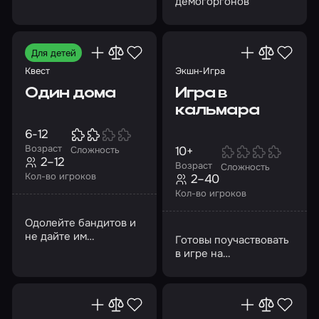
демогоргонов
Для детей
Квест
Экшн-Игра
Один дома
Игра в
кальмара
6-12
Возраст
10+
Сложность
2–12
Возраст
Сложность
Кол-во игроков
2–40
Кол-во игроков
Одолейте бандитов и
не дайте им
Готовы поучаствовать
обворовать дом
в игре на
«выживание»?