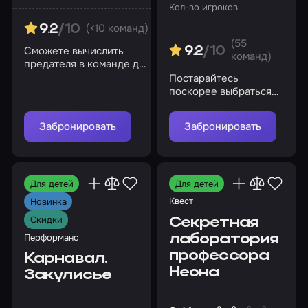
Кол-во игроков
(<10 команд)
9.2
/10
(55
Сможете вычислить
9.2
/10
команд)
предателя в команде до
того, как космическая
Постарайтесь
станция станет вашей
поскорее выбраться
могилой?
на свободу, иначе
рискуете быть
Забронировать
Забронировать
пойманными
Для детей
Для детей
Квест
Новинка
Скидки
Секретная
Перформанс
лаборатория
профессора
Карнавал.
Неона
Закулисье