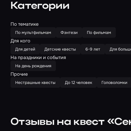
Категории
По тематике
По мультфильмам
Фэнтези
По фильмам
Для кого
Для детей
Детские квесты
6-9 лет
Для больш
На праздники и события
На день рождения
Прочие
Нестрашные квесты
До 12 человек
Головоломки
Отзывы на квест «С