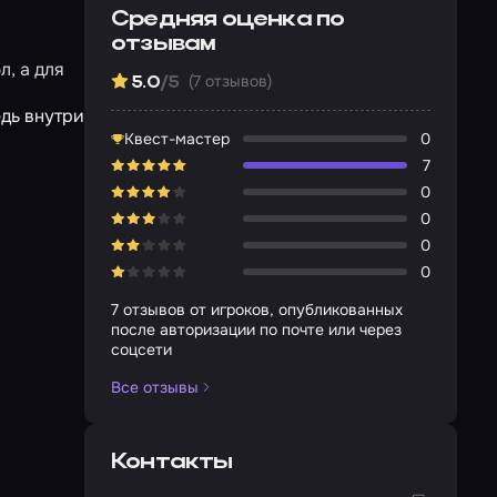
Средняя оценка по
отзывам
л, а для
(7 отзывов)
5.0
/5
едь внутри
Квест-мастер
0
7
0
0
0
0
7 отзывов от игроков, опубликованных
после авторизации по почте или через
соцсети
Все отзывы
Контакты