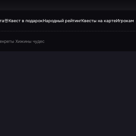
та
Квест в подарок
Народный рейтинг
Квесты на карте
Игрокам
екреты Хижины чудес