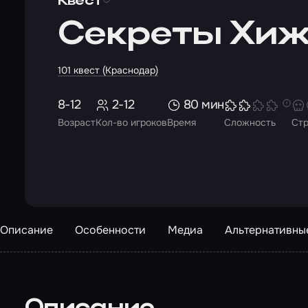
Квест
Секреты Хиж
101 квест (Краснодар)
8-12
2-12
80 мин
Возраст
Кол-во игроков
Время
Сложность
Ст
Описание
Особенности
Медиа
Альтернативны