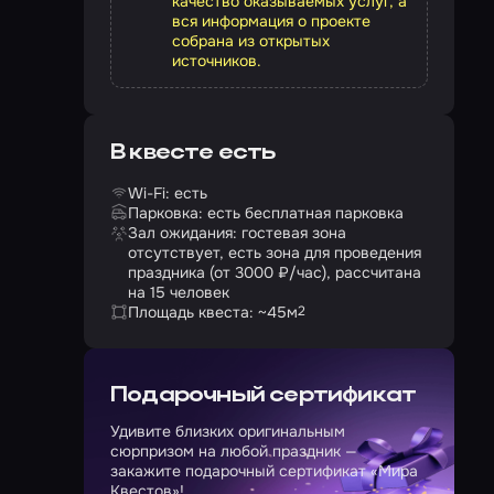
качество оказываемых услуг, а
вся информация о проекте
собрана из открытых
источников.
В квесте есть
Wi-Fi: есть
Парковка: есть бесплатная парковка
Зал ожидания: гостевая зона
отсутствует, есть зона для проведения
праздника (от 3000 ₽/час), рассчитана
на 15 человек
Площадь квеста: ~45
м
2
Подарочный сертификат
Удивите близких оригинальным
сюрпризом на любой праздник —
закажите подарочный сертификат «Мира
Квестов»!