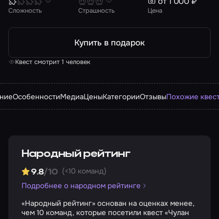
от 1 000 ₽
Сложность
Страшность
Цена
Купить в подарок
Квест смотрит 1 человек
ние
Особенности
Медиа
Цены
Категории
Отзывы
Похожие квес
Народный рейтинг
(<10 команд)
9.8
/10
Подробнее о народном рейтинге
«Народный рейтинг» основан на оценках менее,
чем 10 команд, которые посетили квест «Чулан