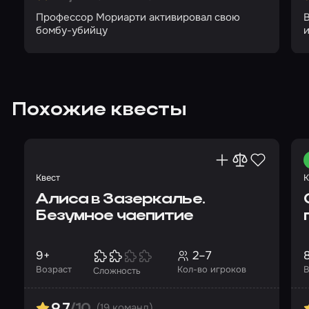
Профессор Мориарти активировал свою
В
бомбу-убийцу
и
Похожие квесты
Квест
К
Алиса в Зазеркалье.
Безумное чаепитие
9+
2–7
Возраст
Кол-во игроков
В
Сложность
(19 команд)