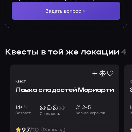
Задать вопрос
Квесты в той же локации
4
Квест
К
Лавка сладостей Мориарти
14+
2–5
1
Возраст
Кол-во игроков
В
Сложность
(13 команд)
9.7
/10