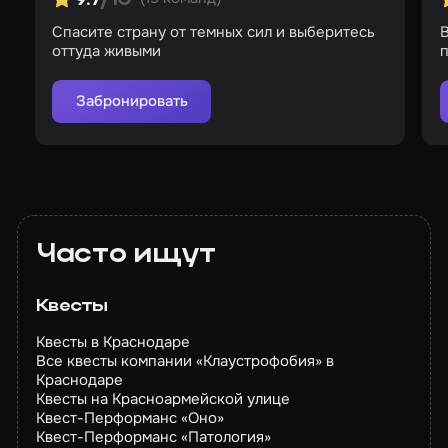
9.7
/10
Спасите страну от темных сил и выберитесь
В
оттуда живыми
п
Забронировать
Часто ищут
Квесты
Квесты в Краснодаре
Все квесты компании «Клаустрофобия» в
Краснодаре
Квесты на Красноармейской улице
Квест-Перформанс «Оно»
Квест-Перформанс «Патология»