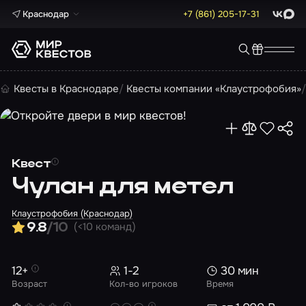
Краснодар
+7 (861) 205-17-31
ВКонта
Max
Квесты в Краснодаре
Квесты компании «Клаустрофобия»
Квест
Чулан для метел
Клаустрофобия (Краснодар)
(<10 команд)
9.8
/10
12+
1-2
30 мин
Возраст
Кол-во игроков
Время