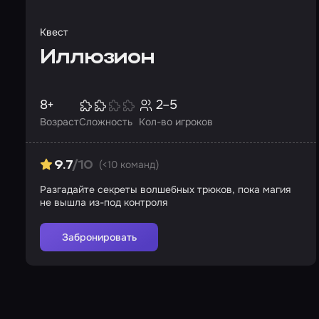
Квест
Иллюзион
8+
2–5
Возраст
Сложность
Кол-во игроков
(<10 команд)
9.7
/10
Разгадайте секреты волшебных трюков, пока магия
не вышла из-под контроля
Забронировать