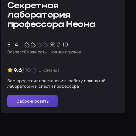
Секретная
лаборатория
профессора Неона
8-14
2–10
Возраст
Сложность
Кол-во игроков
(<10 команд)
9.6
/10
Вам предстоит восстановить работу покинутой
лаборатории и спасти профессора
Забронировать