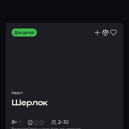
Для детей
Квест
Шерлок
8+
2–10