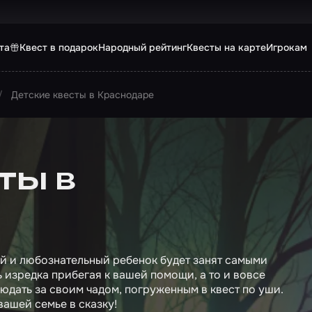
та
Квест в подарок
Народный рейтинг
Квесты на карте
Игрокам
Детские квесты в Краснодаре
ты в
ый и любознательный ребенок будет занят самыми
 изредка прибегая к вашей помощи, а то и вовсе
людать за своим чадом, погруженным в квест по уши.
вашей семье в сказку!