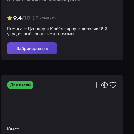
Возраст
Сложность
Кол-во игроков
(15 команд)
9.4
/10
Помогите Дипперу и Мейбл вернуть дневник № 3,
украденный коварными гномами
Забронировать
Для детей
Квест