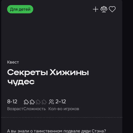
Для детей
Квест
Секреты Хижины
чудес
8-12
2–12
Возраст
Сложность
Кол-во игроков
А вы знали о таинственном подвале дяди Стэна?