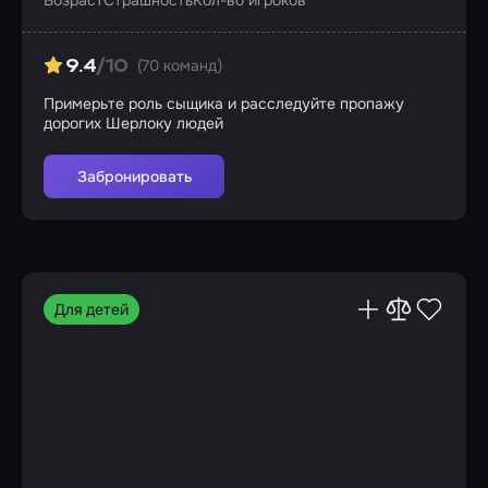
Возраст
Страшность
Кол-во игроков
(70 команд)
9.4
/10
Примерьте роль сыщика и расследуйте пропажу
дорогих Шерлоку людей
Забронировать
Для детей