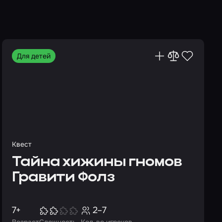
Для детей
Квест
Тайна хижины гномов
Гравити Фолз
7+
2–7