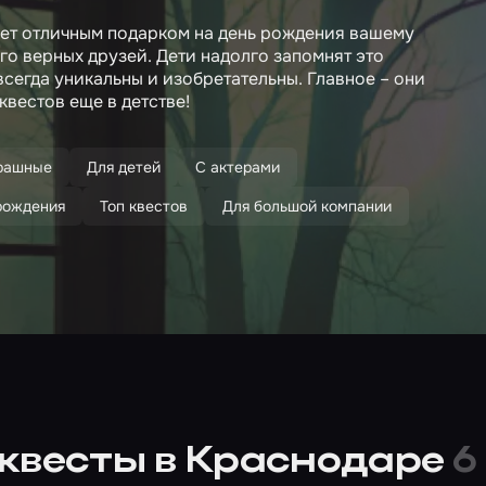
анет отличным подарком на день рождения вашему
его верных друзей. Дети надолго запомнят это
всегда уникальны и изобретательны. Главное – они
квестов еще в детстве!
рашные
Для детей
С актерами
рождения
Топ квестов
Для большой компании
 квесты в Краснодаре
6