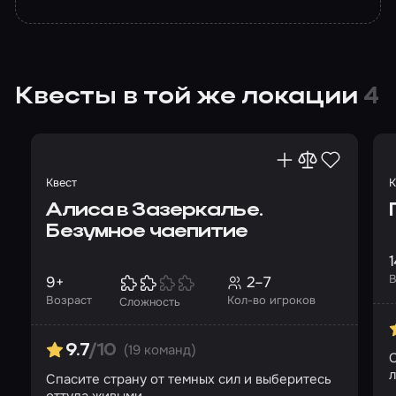
Квесты в той же локации
4
Квест
К
Алиса в Зазеркалье.
Безумное чаепитие
1
В
9+
2–7
Возраст
Кол-во игроков
Сложность
(19 команд)
9.7
/10
С
Спасите страну от темных сил и выберитесь