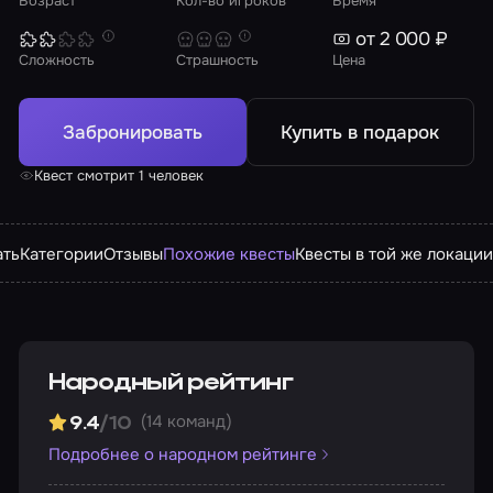
Возраст
Кол-во игроков
Время
от 2 000 ₽
Сложность
Страшность
Цена
Забронировать
Купить в подарок
Квест смотрит 1 человек
ать
Категории
Отзывы
Похожие квесты
Квесты в той же локаци
Народный рейтинг
(14 команд)
9.4
/10
Подробнее о народном рейтинге