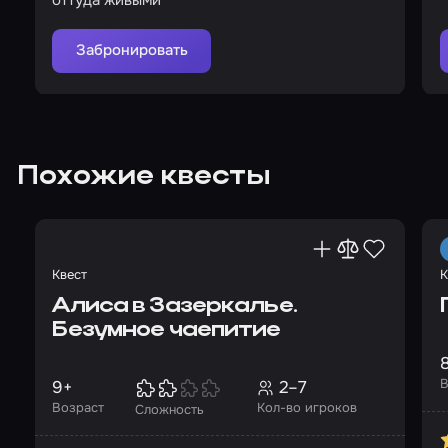
оттуда живыми
Забронировать
Похожие квесты
Квест
К
Алиса в Зазеркалье.
Безумное чаепитие
В
9+
2–7
Возраст
Кол-во игроков
Сложность