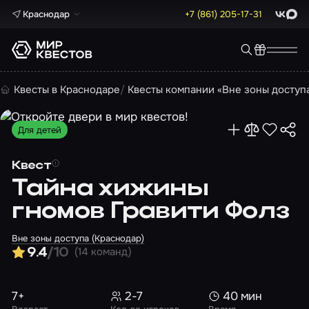
Краснодар
+7 (861) 205-17-31
ВКонта
Max
Квесты в Краснодаре
Квесты компании «Вне зоны доступ
Для детей
Квест
Тайна хижины
гномов Гравити Фолз
Вне зоны доступа (Краснодар)
(14 команд)
9.4
/10
7+
2-7
40 мин