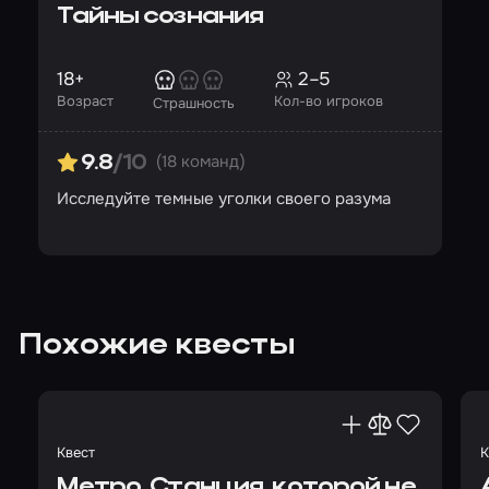
Тайны сознания
18+
2–5
Возраст
Кол-во игроков
Страшность
(18 команд)
9.8
/10
Исследуйте темные уголки своего разума
Похожие квесты
Квест
К
Метро. Станция, которой не