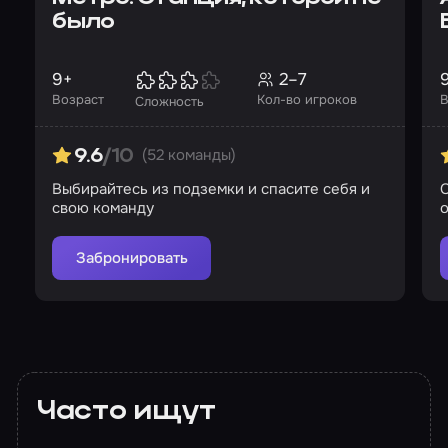
было
9+
2–7
Возраст
Кол-во игроков
В
Сложность
(52 команды)
9.6
/10
Выбирайтесь из подземки и спасите себя и
С
свою команду
Забронировать
Часто ищут