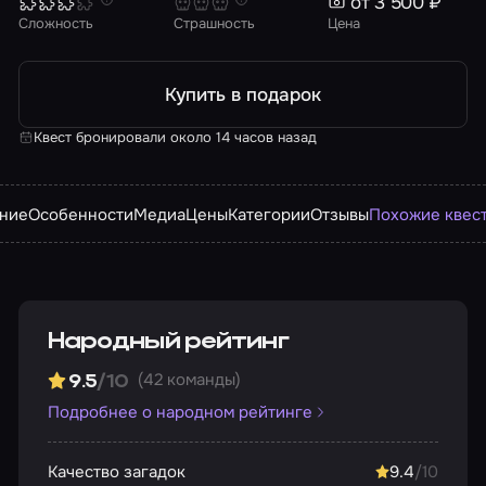
от 3 500 ₽
Сложность
Страшность
Цена
Купить в подарок
Квест бронировали около 14 часов назад
ние
Особенности
Медиа
Цены
Категории
Отзывы
Похожие квес
Народный рейтинг
(42 команды)
9.5
/10
Подробнее о народном рейтинге
Качество загадок
9.4
/10