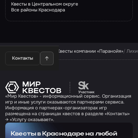
Квесты в Центральном округе
Все районы Краснодара
Квесты в Краснодаре
Квесты компании «Паранойя»
Лихи
Контакты
Перейти на сайт партн
«Мир Квестов» - информационный сервис. Организация
игр и иные услуги оказываются партнерами сервиса.
Информация о партнерах-организаторах игр
размещена на страницах квестов в разделе «Контакты»
→ «Услугу оказывает».
Квесты в Краснодаре на любой