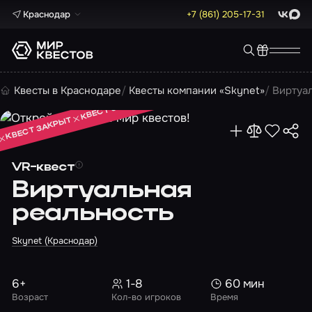
Краснодар
+7 (861) 205-17-31
ВКонта
Max
КВЕСТ ЗАКРЫТ
Квесты в Краснодаре
Квесты компании «Skynet»
Виртуа
КВЕСТ ЗАКРЫТ
КВЕСТ ЗАКРЫТ
VR-квест
Виртуальная
реальность
Skynet (Краснодар)
6+
1-8
60 мин
Возраст
Кол-во игроков
Время