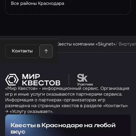
Все районы Краснодара
Квесты в Краснодаре
Квесты компании «Skynet»
Виртуа
Контакты
Перейти на сайт партн
«Мир Квестов» - информационный сервис. Организация
игр и иные услуги оказываются партнерами сервиса.
Информация о партнерах-организаторах игр
размещена на страницах квестов в разделе «Контакты»
→ «Услугу оказывает».
Квесты в Краснодаре на любой
вкус