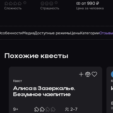
от 990 ₽
Сложность
Страшность
Цена за человека
Особенности
Медиа
Доступные режимы
Цены
Категории
Отзыв
Похожие квесты
Квест
К
Алиса в Зазеркалье.
Безумное чаепитие
В
9+
2–7