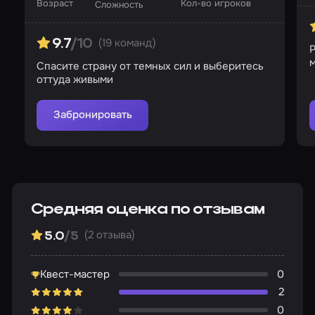
Возраст
Кол-во игроков
Сложность
(19 команд)
9.7
/10
Р
м
Спасите страну от темных сил и выберитесь
оттуда живыми
Забронировать
Средняя оценка по отзывам
(2 отзыва)
5.0
/5
Квест-мастер
0
2
0