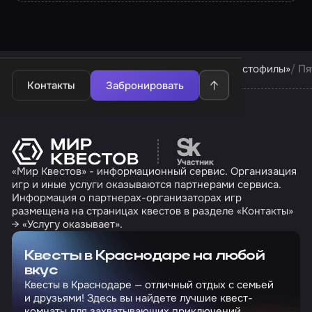
Квесты в Краснодаре
Квесты компании «Квестофилы»
Пя
Контакты
Забронировать
Перейти на сайт партн
«Мир Квестов» - информационный сервис. Организация
игр и иные услуги оказываются партнерами сервиса.
Информация о партнерах-организаторах игр
размещена на страницах квестов в разделе «Контакты»
→ «Услугу оказывает».
Квесты в Краснодаре на любой
вкус
Квесты в Краснодаре — отличный отдых с семьей
и друзьями! Здесь вы найдете лучшие квест-
комнаты для захватывающих приключений