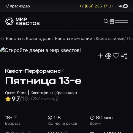
Краснодар
+7 (861) 205-17-31
ВКонта
Max
Квесты в Краснодаре
Квесты компании «Квестофилы»
Пя
Квест-Перформанс
Пятница 13-е
|
Quest Stars
Квестофилы (Краснодар)
(237 команд)
9.7
/10
18+
1-8
80 мин
Возраст
Кол-во игроков
Время