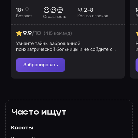
18+
2–8
1
Возраст
Кол-во игроков
В
Страшность
(415 команд)
9.9
/10
Узнайте тайны заброшенной
Р
психиатрической больницы и не сойдите с
и
ума в ее стенах
Забронировать
Часто ищут
Квесты