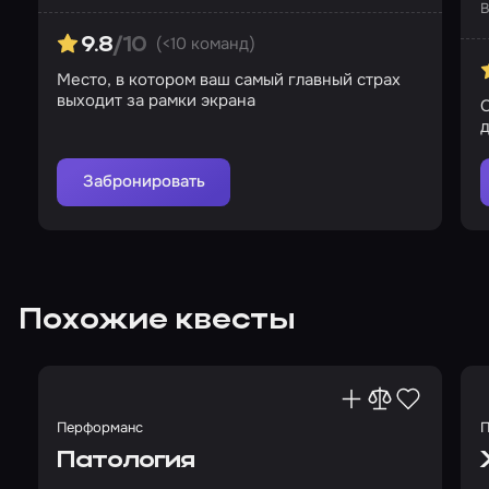
В
(<10 команд)
9.8
/10
Место, в котором ваш самый главный страх
выходит за рамки экрана
д
Забронировать
Похожие квесты
Перформанс
П
Патология