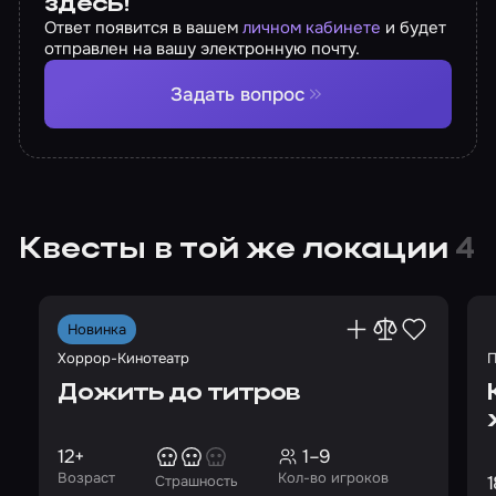
здесь!
Ответ появится в вашем
личном кабинете
и будет
отправлен на вашу электронную почту.
Задать вопрос
Квесты в той же локации
4
Новинка
Хоррор-Кинотеатр
П
Дожить до титров
12+
1–9
Возраст
Кол-во игроков
1
Страшность