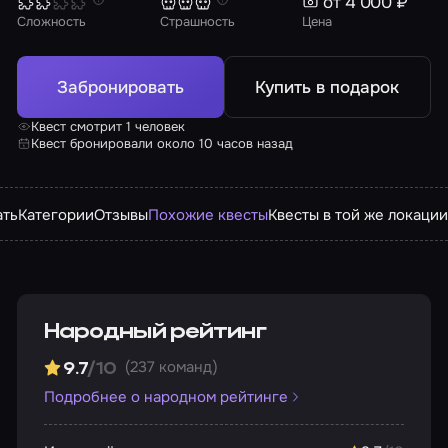
от 4 000 ₽
Сложность
Страшность
Цена
Забронировать
Купить в подарок
Квест смотрит 1 человек
Квест бронировали около 10 часов назад
ать
Категории
Отзывы
Похожие квесты
Квесты в той же локаци
Народный рейтинг
(237 команд)
9.7
/10
Подробнее о народном рейтинге