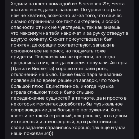
Ходили на квест командой из 5 человек 21+, места
хватило всем, даже с запасом. По уровню страха
нам не хватило, возможно из-за того, что сейчас
сильно ограничили контакт с актерами, и особо
опасности от них не чувствуешь, так как знаешь,
что максимум на тебя накричат и за ручку отведут в
другую комнату. Сюжет присутствовал и был
понятен, декорации соответствуют, загадки в
основном все на поиск, но подумать тоже
придется. Подсказок мы не просили, но когда
нуждались в них, всегда вовремя получали. Актеры
(Данил и Виолетта) хорошо отыграли роль,
отклонений не было. Также было пара внезапных
появлений во время решения загадок, что тоже
большой плюс. Единственное, иногда музыка
играла слишком тихо и было слышно
передвижение сущностей в темноте, да и просто в
некоторых моментах доработать бы музыкальное
сопровождение для большего погружения. Хоть
квест и не такой страшный, как раньше, но в целом
интересный и атмосферный, да и работники со
своей задачей справились хорошо, так еще и учли
наши пожелания)))