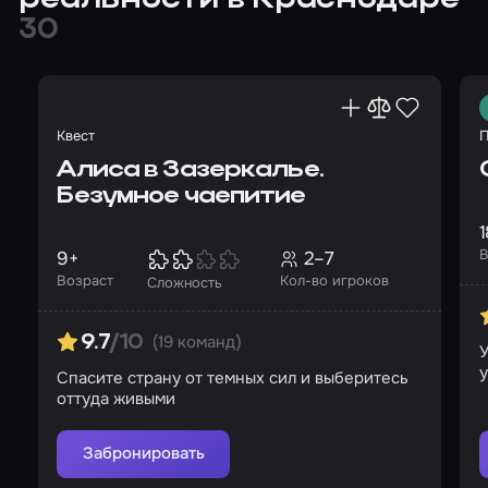
реальности в Краснодаре
30
Квест
П
Алиса в Зазеркалье.
Безумное чаепитие
1
В
9+
2–7
Возраст
Кол-во игроков
Сложность
(19 команд)
9.7
/10
У
Спасите страну от темных сил и выберитесь
оттуда живыми
Забронировать