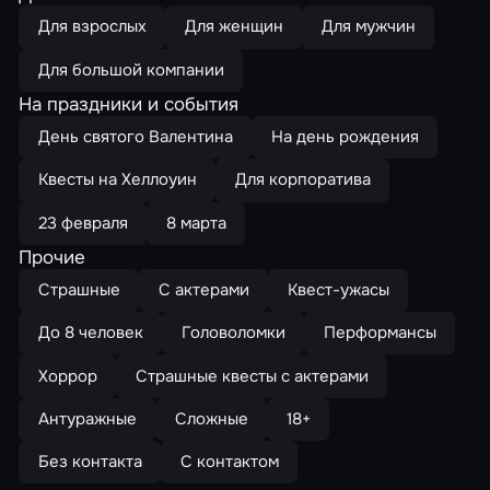
Для взрослых
Для женщин
Для мужчин
Для большой компании
На праздники и события
День святого Валентина
На день рождения
Квесты на Хеллоуин
Для корпоратива
23 февраля
8 марта
Прочие
Страшные
С актерами
Квест-ужасы
До 8 человек
Головоломки
Перформансы
Хоррор
Страшные квесты с актерами
Антуражные
Сложные
18+
Без контакта
С контактом