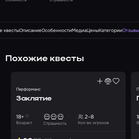
е квесты
Описание
Особенности
Медиа
Цены
Категории
Отзыв
Похожие квесты
Перформанс
П
Заклятие
18+
2–8
1
Возраст
Кол-во игроков
В
Страшность