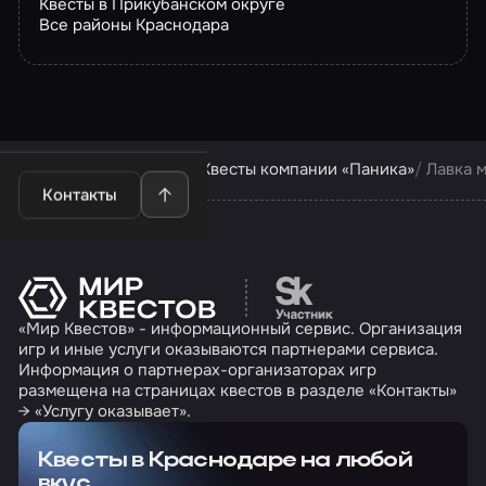
Квесты в Прикубанском округе
Все районы Краснодара
Квесты в Краснодаре
Квесты компании «Паника»
Лавка 
Контакты
Перейти на сайт партн
«Мир Квестов» - информационный сервис. Организация
игр и иные услуги оказываются партнерами сервиса.
Информация о партнерах-организаторах игр
размещена на страницах квестов в разделе «Контакты»
→ «Услугу оказывает».
Квесты в Краснодаре на любой
вкус