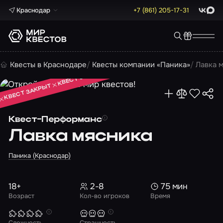
Краснодар
+7 (861) 205-17-31
ВКонта
Max
КВЕСТ ЗАКРЫТ
Квесты в Краснодаре
Квесты компании «Паника»
Лавка 
КВЕСТ ЗАКРЫТ
КВЕСТ ЗАКРЫТ
Квест-Перформанс
Лавка мясника
Паника (Краснодар)
18+
2-8
75 мин
Возраст
Кол-во игроков
Время
Сложность
Страшность