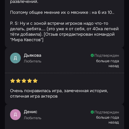
развлечений.
Поэтому общее мнение их о мяснике : на 6 из 10..
P. S: Ну и с зоной встречи игроков надо что-то
делать, ребята.... (это уже я от себя, от 40ка летней
тёти добавила). [Отзыв отредактирован командой
"Мира Квестов"]
Дьякова
Подтвержден
Д
больше года
Любитель
назад
Очень понравилась игра, замеченная история,
отличная игра актеров
Денис
Подтвержден
Д
больше года
Любитель
назад