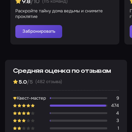
(115 команд)
9.8
/10
Раскройте тайну дома ведьмы и снимите
П
проклятие
г
Забронировать
Средняя оценка по отзывам
(482 отзыва)
5.0
/5
Квест-мастер
9
474
4
3
1