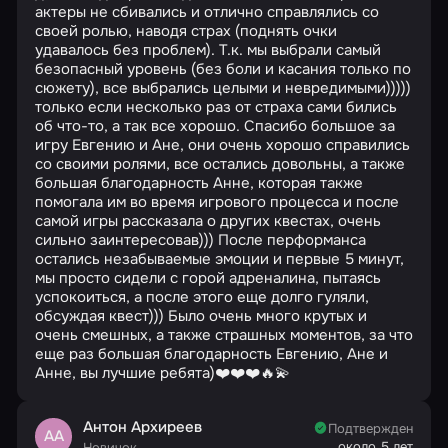
актеры не сбивались и отлично справлялись со
своей ролью, наводя страх (поднять очки
удавалось без проблем). Т.к. мы выбрали самый
безопасный уровень (без боли и касания только по
сюжету), все выбрались целыми и невредимыми)))))
только если несколько раз от страха сами бились
об что-то, а так все хорошо. Спасибо большое за
игру Евгению и Ане, они очень хорошо справились
со своими ролями, все остались довольны, а также
большая благодарность Анне, которая также
помогала им во время игрового процесса и после
самой игры рассказала о других квестах, очень
сильно заинтересовав))) После перформанса
остались незабываемые эмоции и первые 5 минут,
мы просто сидели с горой адреналина, пытаясь
успокоиться, а после этого еще долго гуляли,
обсуждая квест))) Было очень много крутых и
очень смешных, а также страшных моментов, за что
еще раз большая благодарность Евгению, Ане и
Анне, вы лучшие ребята)❤️❤️❤️🔥💫
Антон Архиреев
Подтвержден
АА
около 5 лет
Новичок