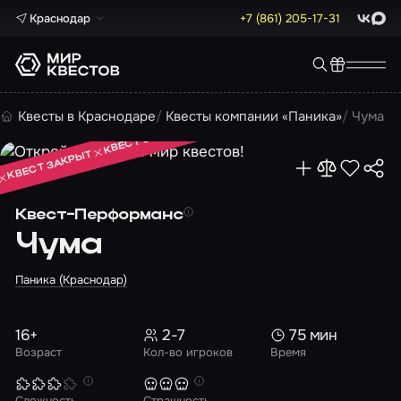
Краснодар
+7 (861) 205-17-31
ВКонта
Max
КВЕСТ ЗАКРЫТ
Квесты в Краснодаре
Квесты компании «Паника»
Чума
КВЕСТ ЗАКРЫТ
КВЕСТ ЗАКРЫТ
Квест-Перформанс
Чума
Паника (Краснодар)
16+
2-7
75 мин
Возраст
Кол-во игроков
Время
Сложность
Страшность