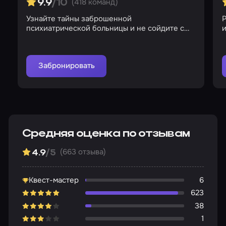
(418 команд)
9.9
/10
Узнайте тайны заброшенной
Р
психиатрической больницы и не сойдите с
и
ума в ее стенах
Забронировать
Средняя оценка по отзывам
(663 отзыва)
4.9
/5
Квест-мастер
6
623
38
1