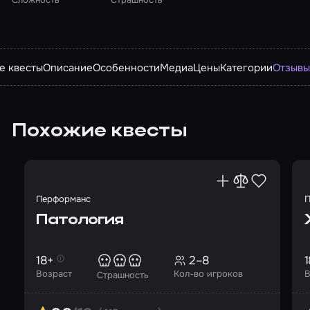
е квесты
Описание
Особенности
Медиа
Цены
Категории
Отзыв
Похожие квесты
Перформанс
П
Патология
18+
2–8
1
Возраст
Кол-во игроков
В
Страшность