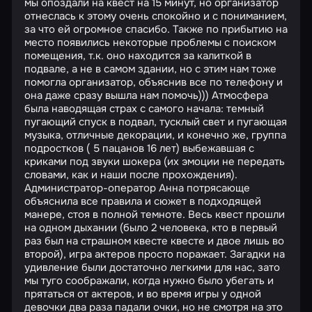
мы опоздали на квест на 15 минут, но организатор
отнеслась к этому очень спокойно и с пониманием,
за что ей огромное спасибо. Также по прибытию на
место появились некоторые проблемы с поиском
помещения, т.к. оно находится за калиткой в
подвале, а не в самом здании, но с этим нам тоже
помогла организатор, объяснив все по телефону и
она даже сразу вышла нам помочь))) Атмосфера
была наводящая страх с самого начала: темный
пугающий спуск в подвал, тусклый свет и пугающая
музыка, отличные декорации, и конечно же, группа
подростков ( 5 пацанов 16 лет) выбежавшая с
криками под звуки шокера (их эмоции не передать
словами, как и наши после прохождения).
Администратор-оператор Анна потрясающе
объяснила все правила и сюжет в подходящей
манере, стоя в полной темноте. Весь квест прошли
на одном дыхании (было 2 человека, кто в первый
раз был на страшном квесте квесте и двое лишь во
второй), игра актеров просто поражает. Загадки на
удивление были достаточно легкими для нас, зато
мы туго соображали, когда нужно было убегать и
прятаться от актеров, и во время игры у одной
девочки два раза падали очки, но не смотря на это