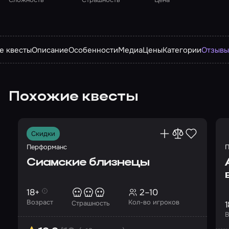
е квесты
Описание
Особенности
Медиа
Цены
Категории
Отзыв
Похожие квесты
Скидки
Перформанс
П
Сиамские близнецы
18+
2–10
Возраст
Кол-во игроков
1
Страшность
В