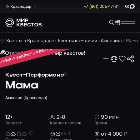
Краснодар
+7 (861) 205-17-31
ВКонта
Max
КВЕСТ ЗАКРЫТ
Квесты в Краснодаре
Квесты компании «Амнезия»
Мама
КВЕСТ ЗАКРЫТ
КВЕСТ ЗАКРЫТ
Квест-Перформанс
Мама
Амнезия (Краснодар)
12+
2-8
90 мин
Возраст
Кол-во игроков
Время
от 4 000 ₽
Сложность
Страшность
Цена