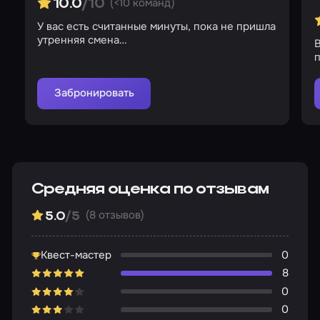
(<10 команд)
10.0
/10
У вас есть считанные минуты, пока не пришла
утренняя смена…
В
Забронировать
Средняя оценка по отзывам
(8 отзывов)
5.0
/5
Квест-мастер
0
8
0
0