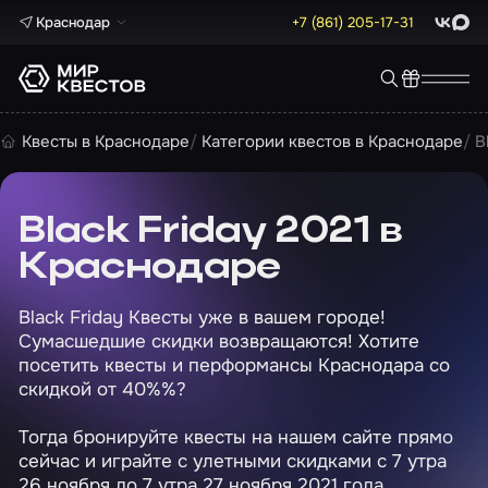
Краснодар
+7 (861) 205-17-31
ВКонта
Max
Квесты в Краснодаре
Категории квестов в Краснодаре
B
Black Friday 2021 в
Краснодаре
Black Friday Квесты уже в вашем городе!
Сумасшедшие скидки возвращаются! Хотите
посетить квесты и перформансы Краснодара со
скидкой от 40%%?
Тогда бронируйте квесты на нашем сайте прямо
сейчас и играйте с улетными скидками с 7 утра
26 ноября до 7 утра 27 ноября 2021 года.