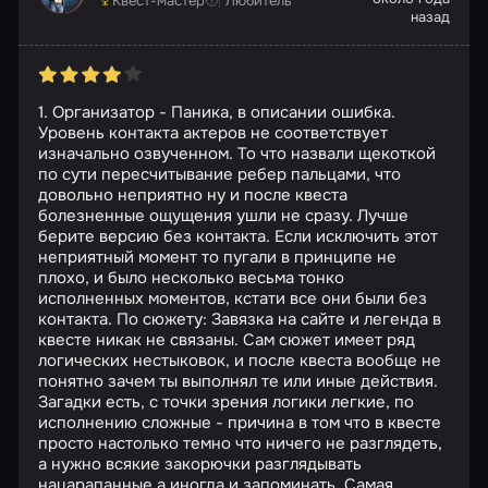
Квест-мастер
Любитель
назад
1. Организатор - Паника, в описании ошибка.
Уровень контакта актеров не соответствует
изначально озвученном. То что назвали щекоткой
по сути пересчитывание ребер пальцами, что
довольно неприятно ну и после квеста
болезненные ощущения ушли не сразу. Лучше
берите версию без контакта. Если исключить этот
неприятный момент то пугали в принципе не
плохо, и было несколько весьма тонко
исполненных моментов, кстати все они были без
контакта. По сюжету: Завязка на сайте и легенда в
квесте никак не связаны. Сам сюжет имеет ряд
логических нестыковок, и после квеста вообще не
понятно зачем ты выполнял те или иные действия.
Загадки есть, с точки зрения логики легкие, по
исполнению сложные - причина в том что в квесте
просто настолько темно что ничего не разглядеть,
а нужно всякие закорючки разглядывать
нацарапанные а иногда и запоминать. Самая