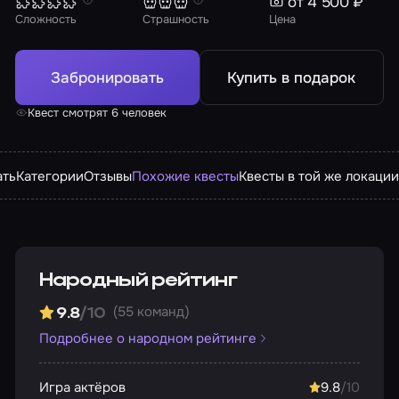
от 4 500 ₽
Сложность
Страшность
Цена
Забронировать
Купить в подарок
Квест смотрят 6 человек
ать
Категории
Отзывы
Похожие квесты
Квесты в той же локаци
Народный рейтинг
(55 команд)
9.8
/10
Подробнее о народном рейтинге
Игра актёров
9.8
/10