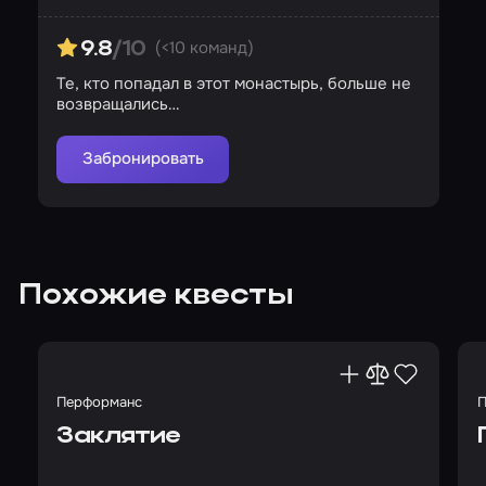
(<10 команд)
9.8
/10
Те, кто попадал в этот монастырь, больше не
возвращались…
Забронировать
Похожие квесты
Перформанс
П
Заклятие