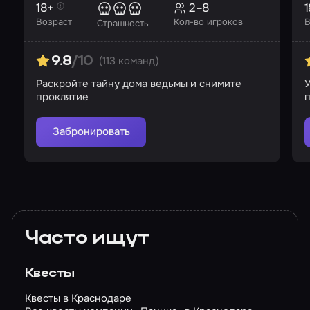
18+
2–8
1
Возраст
Кол-во игроков
В
Страшность
(113 команд)
9.8
/10
Раскройте тайну дома ведьмы и снимите
проклятие
п
у
Забронировать
Часто ищут
Квесты
Квесты в Краснодаре