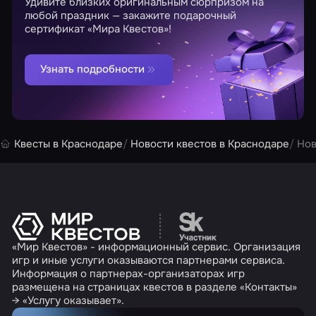
Удивите близких оригинальным сюрпризом на
любой праздник — закажите подарочный
сертификат «Мира Квестов»!
Узнать подробности
Квесты в Краснодаре
Новости квестов в Краснодаре
Нов
Перейти на сайт партн
«Мир Квестов» - информационный сервис. Организация
игр и иные услуги оказываются партнерами сервиса.
Информация о партнерах-организаторах игр
размещена на страницах квестов в разделе «Контакты»
→ «Услугу оказывает».